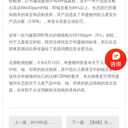
经检测，27件服装配饰中有4件镉超标，其中一件产品甚至检
出高达98400ppm的镉，即镉含量为98%以上。生态部已经通
知相关的珠宝饰品制造商，其产品违反了华盛顿州的儿童安全
产品法案（CSPA），将责令其更正或处罚。
还有一款与服装同时售出的项链检出50100ppm（5%）的铅，
对于儿童珠宝的铅，联邦法律优先于华盛顿州标准，所以生态
部将其测试结果传递给了美国消费品安全委员会。
北测检测提醒，今年2月12日，华盛顿州曾发布关于儿童产品
中铅、镉、邻苯的执法指南，其中指出儿童珠宝中的镉含量应
该符合华盛顿州自己的法律CSPA的要求。本次抽查是可谓华盛
顿州生态部关于儿童产品中铅、镉、邻苯的执法指南的首次实
践，也有助于企业理解执法指南的具体内容。
上一篇：2019年起，检验检测机构证书编号和报告将对外可查
下一篇：【新规】关于锂电池交运的要求更新通知