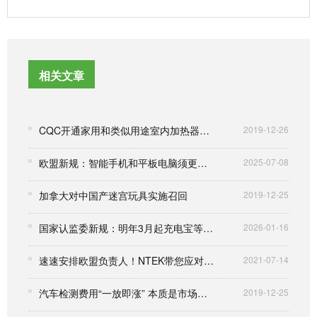
相关文章
CQC开通家用和类似用途室内加热器节能认证业务
2019-12-26
欧盟新规：智能手机和平板电脑须更耐用、节能且可维修
2025-07-08
加拿大对中国产迷宫玩具实施召回
2019-12-25
国家认监委新规：明年3月起充电宝等产品须加施CCC追溯二维码
2026-01-16
速速安排欧盟负责人！NTEK带您应对新欧盟商品安全法规详解！
2021-07-14
汽车检测费用“一放即涨” 本质是市场供应畸形
2019-12-25