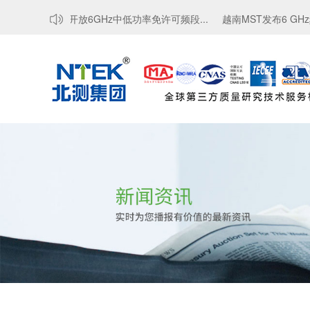
...
印度开放6GHz中低功率免许可频段...
越南MST发布6 GHz频