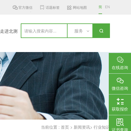
简
EN
官方微信
话题标签
网站地图
明年3月起充电...
美国联邦通信委员会通过新规，要...
巴基斯坦更
服务
走进北测
在线咨询
微信咨询
获取报价
当前位置 :
首页
>
新闻资讯
>
行业知识
证书查询