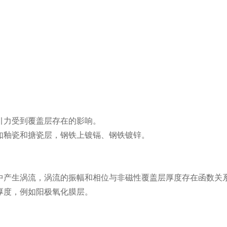
引力受到覆盖层存在的影响。
如釉瓷和搪瓷层，钢铁上镀镉、钢铁镀锌。
中产生涡流，涡流的振幅和相位与非磁性覆盖层厚度存在函数关
厚度，例如阳极氧化膜层。