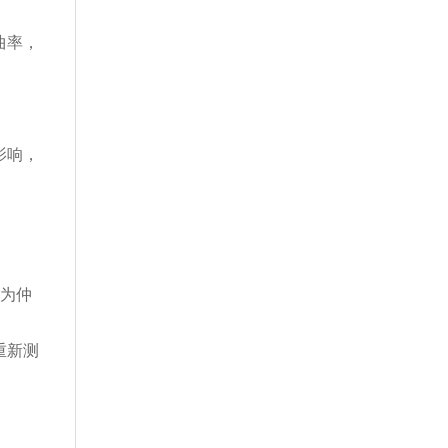
曲率，
影响，
。
视为仲
重新测