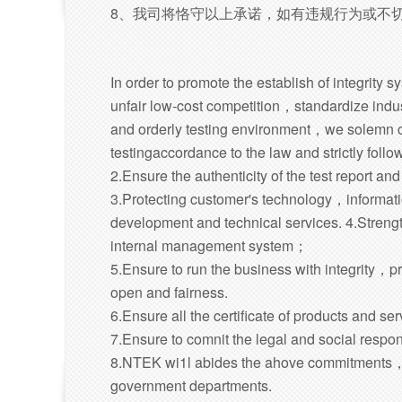
8、我司将恪守以上承诺，如有违规行为或不
In order to promote the establish of integrity s
unfair low-cost competition，standardize indu
and orderly testing environment，we solemn co
testingaccordance to the law and strictly follo
2.Ensure the authenticity of the test report and
3.Protecting customer's technology，informati
development and technical services. 4.Stren
internal management system；
5.Ensure to run the business with integrity，p
open and fairness.
6.Ensure all the certificate of products and se
7.Ensure to comnit the legal and social respo
8.NTEK wi1l abides the ahove commitments，if 
government departments.