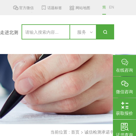
简
EN
官方微信
话题标签
网站地图
MST发布6 GHz频段无线接入设...
加拿大更新无线通信设备标准，新..
服务
走进北测
在线咨询
微信咨询
获取报价
当前位置 :
首页
>
诚信检测承诺书
证书查询