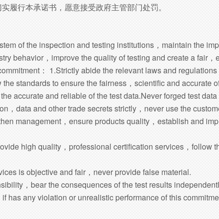
切实履行本承诺书，愿意接受政府主管部门处罚。
ystem of the inspection and testing institutions，maintain the impa
stry behavior，improve the quality of testing and create a fai
mmitment： 1.Strictly abide the relevant laws and regulations 
w the standards to ensure the fairness，scientific and accurate of 
 the accurate and reliable of the test data.Never forged test data 
on，data and other trade secrets strictly，never use the custome
gthen management，ensure products quality，establish and impr
rovide high quality，professional certification services，follow 
rvices is objective and fair，never provide false material.
nsibility，bear the consequences of the test results independentl
has any violation or unrealistic performance of this commitme