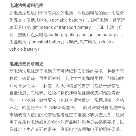
电池法规适用范围
新电池法规适用于所有类别的电池，即根据电池的设计用途分
为五类：便携式电池（portable battery），LMT电池（轻型运
输工具电池light means of transport battery），SLI电池（启
动、照明和点火电池starting, lighting and ignition battery），
工业电池（industrial battery）和电动汽车电池（electric
vehicle battery）。
电池法规要求概述
新电池法规规定了电池关于可持续和安全性的要求（包括有害
物质、碳足迹、再生原材料、电化学性能和耐用性、可拆卸性
和可替换性等），标签、标识和信息的要求（包括一般信息、
容量信息、二维码、垃圾桶标识和电池健康状态和预期寿命
等），电池的一致性要求（包括合规性推定、常用规格、合格
评定、欧盟符合性声明和CE标志等），同时法规对将电池投放
市场或投入使用的经济经营者规定了电池尽职调查义务，还规
定了在采购电池或包含电池的产品时的绿色公共采购要求，以
及规定了生产者延伸责任、废旧电池管理和电子护照等要求。