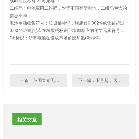
续时间且标有“不可充电”；
二维码：电池应附二维码，对于不同类型电池，二维码包含的
信息不同；
电池单独收集符号：垃圾桶标识，镉超过0.002%或含铅超过
0.004%的电池应在垃圾桶标识下增加相应的化学元素符号；
CE标识：所有电池在投放市场前应加贴CE标识。
上一篇：英国宣布无限期保留欧盟“CE”认证
下一篇：下月起，这些产品将开始实施CCC认证
相关文章