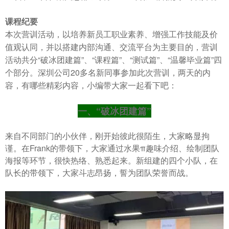
课程纪要
本次营训活动，以培养新员工职业素养、增强工作技能及价
值观认同，并以搭建内部沟通、交流平台为主要目的，营训
活动共分“破冰团建篇”、“课程篇”、“测试篇”、“温馨毕业篇”四
个部分。深圳公司20多名新同事参加此次营训，两天的内
容，有哪些精彩内容，小编带大家一起看下吧：
一、“破冰团建篇”
来自不同部门的小伙伴，刚开始彼此很陌生，大家略显拘
谨。在Frank的带领下，大家通过水果π趣味介绍、绘制团队
海报等环节，很快热络、熟悉起来。新组建的四个小队，在
队长的带领下，大家斗志昂扬，誓为团队荣誉而战。