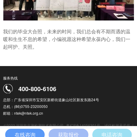
我们的毕业大合照，未来的时间，我们总会有不期而遇的温
暖和生生不息的希望，小编祝愿这种希望永葆内心，我们一
起呵护、关照。
服务热线
400-800-6106
总部：广东省深圳市宝安区新桥街道象山社区新发东路24号
总机：(86)0755-23200050
邮箱：ntek@ntek.org.cn
©2022 深圳市北测检测技术有限公司
粤ICP备14056301号
诚信检测承诺书
|
检测服务通用条款
|
在线咨询
获取报价
电话咨询