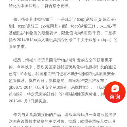
转化为本国法规，并符合指令要求。
修订指令具体概括如下：一是规定了tcep[磷酸三(2-氯乙基)
酯]、tcpp[磷酸三（2-氯丙基）酯]、tdcp[磷酸三(1，3-二氯-丙
基)酯]这3种物质的限量要求，限量值均为5毫克/千克。二是将
指令2014/81/eu添入新玩具指令附录二中关于双酚a（bpa）的
限量要求。
据悉，滑板车等玩具因化学物超标引发的安全问题屡见不
鲜。今年以来，仅欧美国家就我国玩具化学物超标引发的通报
已有110余起。我国相关部门也在不断升级国家玩具质量安全
监管体系。就在近日，质检总局、国家标准委批准发布了
gb6675-2014《玩具安全第3部分：易燃性能》、《玩具安全
第4部分：特定元素的迁移》等4项强制性国家标准，并计划于
2016年1月1日起实施。
作为与儿童频繁接触的产品，滑板车等玩具一直是欧盟等发
达国家设置技术壁垒的主要对象。据悉，欧盟是滑板车类玩具