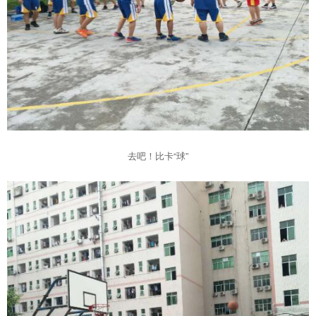
去吧！比卡“球”