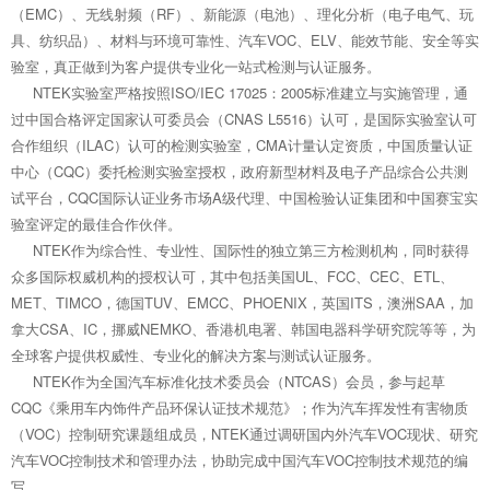
（EMC）、无线射频（RF）、新能源（电池）、理化分析（电子电气、玩
具、纺织品）、材料与环境可靠性、汽车VOC、ELV、能效节能、安全等实
验室，真正做到为客户提供专业化一站式检测与认证服务。
NTEK实验室严格按照ISO/IEC 17025：2005标准建立与实施管理，通
过中国合格评定国家认可委员会（CNAS L5516）认可，是国际实验室认可
合作组织（ILAC）认可的检测实验室，CMA计量认定资质，中国质量认证
中心（CQC）委托检测实验室授权，政府新型材料及电子产品综合公共测
试平台，CQC国际认证业务市场A级代理、中国检验认证集团和中国赛宝实
验室评定的最佳合作伙伴。
NTEK作为综合性、专业性、国际性的独立第三方检测机构，同时获得
众多国际权威机构的授权认可，其中包括美国UL、FCC、CEC、ETL、
MET、TIMCO，德国TUV、EMCC、PHOENIX，英国ITS，澳洲SAA，加
拿大CSA、IC，挪威NEMKO、香港机电署、韩国电器科学研究院等等，为
全球客户提供权威性、专业化的解决方案与测试认证服务。
NTEK作为全国汽车标准化技术委员会（NTCAS）会员，参与起草
CQC《乘用车内饰件产品环保认证技术规范》；作为汽车挥发性有害物质
（VOC）控制研究课题组成员，NTEK通过调研国内外汽车VOC现状、研究
汽车VOC控制技术和管理办法，协助完成中国汽车VOC控制技术规范的编
写。