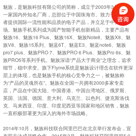
魅族，是魅族科技有限公司的简称，成立于2003年3月；是
一家国内外知名厂商，总部位于中国珠海市。致力于向消费
者提供国际一流性能和品质的电子产品，并立足于中高端市
场。魅族手机系列成为国产智能手机创新精品，主要产品有
魅族16、魅族16 Plus、魅族16X、魅族Note8、魅族X8、魅
族V8、魅族15系列、魅蓝6T、魅蓝E3、魅蓝note6、魅族
pro7 plus、魅族PRO 7、魅族PRO 6 Plus、魅族Pro 6s、魅
族PRO5等系列手机。魅族深谙“产品大于商业”之理念，追求
细节，稳中求变。旗下Flyme系统是魅族设计理念在软件更深
层上的体现，也是魅族手机的核心竞争力之一，被魅族称
为“产品的灵魂所在”。魅族在全国一共拥有2000多家专卖
店，产品在中国大陆、中国香港、中国台湾地区、俄罗斯、
英国、法国、德国、意大利、乌克兰、以色列、捷克斯洛伐
克、马来西亚、印度、印度尼西亚等国家和地区销售，魅族
一直积极部署更为深入的海外市场战略。
2014年10月，魅族科技联合阿里巴巴在北京举行发布会，宣
布双方达成战略合作。2015年2月，魅族科技获阿里巴巴5.9