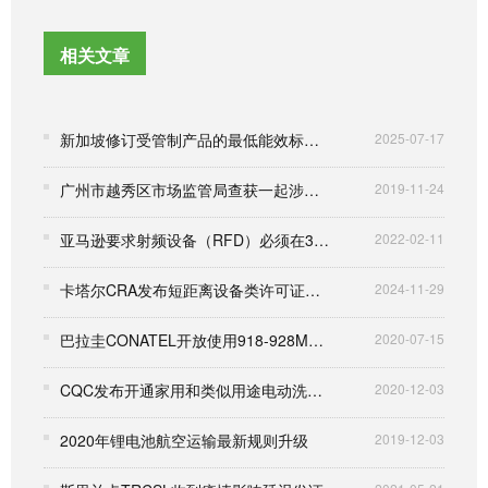
相关文章
新加坡修订受管制产品的最低能效标准与强制能源标签要求
2025-07-17
广州市越秀区市场监管局查获一起涉嫌冒用国际知名UL认证案件
2019-11-24
亚马逊要求射频设备（RFD）必须在3月7日前提供FCC合规证明和信息，否则将会下架处理！
2022-02-11
卡塔尔CRA发布短距离设备类许可证的新版本
2024-11-29
巴拉圭CONATEL开放使用918-928MHz频段
2020-07-15
CQC发布开通家用和类似用途电动洗衣机安全与电磁兼容认证（008073类别）的通知
2020-12-03
2020年锂电池航空运输最新规则升级
2019-12-03