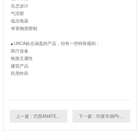
·生态设计
·气溶胶
·低压电器
·有害物质限制
▲UKCA标志涵盖的产品，但有一些特殊规则：
·医疗设备
·铁路互通性
·建筑产品
·民用炸药
上一篇：巴西ANATEL发布第4776号新法案
下一篇：印度市场Phase IV产品强制执行日推迟至2021年4月1日