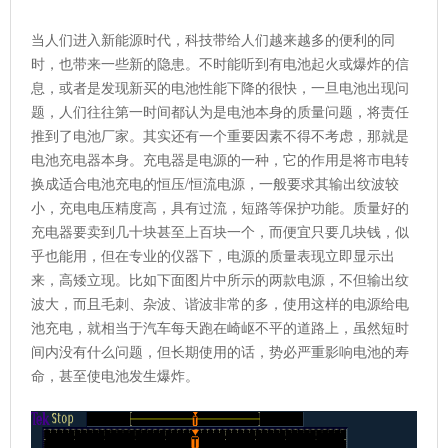
当人们进入新能源时代，科技带给人们越来越多的便利的同
时，也带来一些新的隐患。不时能听到有电池起火或爆炸的信
息，或者是发现新买的电池性能下降的很快，一旦电池出现问
题，人们往往第一时间都认为是电池本身的质量问题，将责任
推到了电池厂家。其实还有一个重要因素不得不考虑，那就是
电池充电器本身。充电器是电源的一种，它的作用是将市电转
换成适合电池充电的恒压/恒流电源，一般要求其输出纹波较
小，充电电压精度高，具有过流，短路等保护功能。质量好的
充电器要卖到几十块甚至上百块一个，而便宜只要几块钱，似
乎也能用，但在专业的仪器下，电源的质量表现立即显示出
来，高矮立现。比如下面图片中所示的两款电源，不但输出纹
波大，而且毛刺、杂波、谐波非常的多，使用这样的电源给电
池充电，就相当于汽车每天跑在崎岖不平的道路上，虽然短时
间内没有什么问题，但长期使用的话，势必严重影响电池的寿
命，甚至使电池发生爆炸。