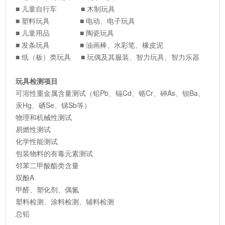
■ 儿童自行车 ■ 木制玩具
■ 塑料玩具 ■ 电动、电子玩具
■ 儿童用品 ■ 陶瓷玩具
■ 发条玩具 ■ 油画棒、水彩笔、橡皮泥
■ 纸（板）类玩具 ■ 玩偶及其服装、智力玩具、智力乐器
玩具检测项目
可溶性重金属含量测试（铅Pb、镉Cd、铬Cr、砷As、钡Ba、
汞Hg、硒Se、锑Sb等）
物理和机械性测试
易燃性测试
化学性能测试
包装物料的有毒元素测试
邻苯二甲酸酯类含量
双酚A
甲醛、塑化剂、偶氮
塑料检测、涂料检测、辅料检测
总铅