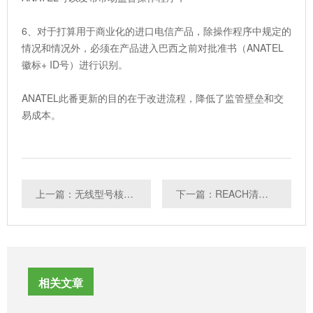
6、对于打算用于商业化的进口电信产品，除操作程序中规定的
情况和情况外，必须在产品进入巴西之前对批准书（ANATEL
徽标+ ID号）进行识别。
ANATEL此番更新的目的在于改进流程，降低了监管壁垒和交
易成本。
上一篇：无线型号核准“双随机、一公开”第一次监督检查结果公布
下一篇：REACH清单拟新增18种高度关注物质
相关文章