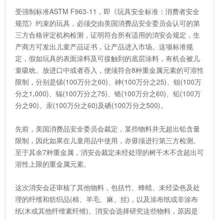
受强制标准ASTM F963-11，即《玩具安全标准：消费者安全
规范》约束的玩具，必须交由美国消费品安全委员会认可的第
三方合格评定机构检测，证明符合所有适用的消安会规定，生
产商方可发出儿童产品证书，让产品进入市场。这项标准规
定，假如玩具的表面涂料及可接触到的底层涂料，有机会被儿
童吸吮、放进口中或者吞入，便须符合8种重金属元素的可溶性
限制，分别是锑(100万分之60)、砷(100万分之25)、钡(100万
分之1,000)、镉(100万分之75)、铬(100万分之60)、铅(100万
分之90)、汞(100万分之60)及硒(100万分之500)。
先前，美国消费品安全委员会裁定，某些物料并无超出铅含量
限制，因此如果在儿童用品中使用，亦毋须进行第三方检测。
至于其余7种重金属，消安会裁定未经处理的树干木不含超出可
溶性上限的重金属元素。
这次消安会还审核了其他物料，包括竹、蜂蜡、未经染色及处
理的纤维和纺织品(棉、羊毛、麻、丝)，以及涂布纸或非涂布
纸(木或其他纤维素纤维)。消安会选择研究这些物料，原因是