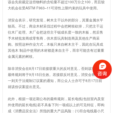
该会先前裁定这些物料的含铅量不超过100万分之100，而且较
大机会在受ASTM F963–11可溶性上限约束的玩具中使用。
消安会表示，研究发现，树木主干以外的部分，其重金属水平
较高。不过，商业木材采伐过程中会把树枝砍掉，只把主干运
往木厂处理。木厂会把这些主干锯成长度一致的木板，然后售
予木材批发商或零售商，供木质玩具制造商及其他生产商采
购。按照这种作业方式，木板只来自树木主干，因此在玩具或
其他木 制品中使用的木材都是来自主干，而非可能含有过量重
金属元素的树枝。
除非消安会在8月17日前接获重大的反对意见，否则该项直接
最终规则将于9月15日生效。若接获反对意见，消安会将发出
一则关于法规制订议案的通知，而公众人士亦可于8月17日前
就该份议案提出意见。
此外，根据一项近期公布的最终规则，延长电线(包括室内及室
外使用的延长电线)若不具备下列一项或以上的可见特征，即构
成《消费品安全法》所指的重大产品风险：(1)符合电线最小尺