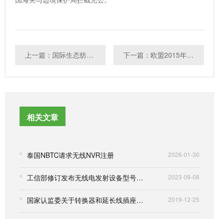
上一篇：国际生态纺织品协会更新OEKO-tex 100标准
下一篇：欧盟2015年12月21日起对玩具中阻燃剂及双酚A实施更严格限制
相关文章
泰国NBTC请求无线NVR注册
2026-01-30
工信部修订发布无线电发射设备型号核准证书样式和代码编码规则
2023-09-08
国家认监委关于转换器和延长线插座产品强制性产品认证要求的公告
2019-12-25