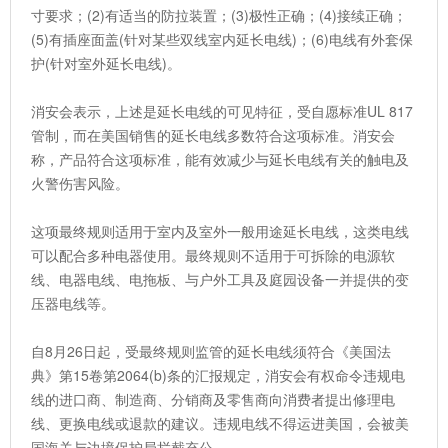
寸要求；(2)有适当的防拉装置；(3)极性正确；(4)接续正确；
(5)有插座面盖(针对某些双线室内延长电线)；(6)电线有外套保
护(针对室外延长电线)。
消安会表示，上述是延长电线的可见特征，受自愿标准UL 817
管制，而在美国销售的延长电线多数符合这项标准。消安会
称，产品符合这项标准，能有效减少与延长电线有关的触电及
火警伤害风险。
这项最终规则适用于室内及室外一般用途延长电线，这类电线
可以配合多种电器使用。最终规则不适用于可拆除的电源软
线、电器电线、电拖板、与户外工具及庭园设备一并提供的变
压器电线等。
自8月26日起，受最终规则监管的延长电线须符合《美国法
典》第15卷第2064(b)条的汇报规定，消安会有权命令违规电
线的进口商、制造商、分销商及零售商向消费者提出修理电
线、更换电线或退款的建议。违规电线不得运进美国，会被美
国海关与边境保护局拦截充公。