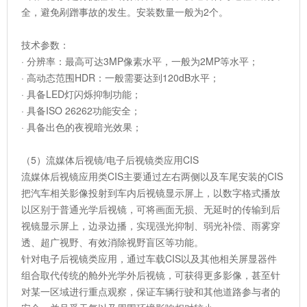
全，避免剐蹭事故的发生。安装数量一般为2个。
技术参数：
· 分辨率：最高可达3MP像素水平，一般为2MP等水平；
· 高动态范围HDR：一般需要达到120dB水平；
· 具备LED灯闪烁抑制功能；
· 具备ISO 26262功能安全；
· 具备出色的夜视暗光效果；
（5）流媒体后视镜/电子后视镜类应用CIS
流媒体后视镜应用类CIS主要通过左右两侧以及车尾安装的CIS
把汽车相关影像投射到车内后视镜显示屏上，以数字格式播放
以区别于普通光学后视镜，可将画面无损、无延时的传输到后
视镜显示屏上，边录边播，实现强光抑制、弱光补偿、雨雾穿
透、超广视野、有效消除视野盲区等功能。
针对电子后视镜类应用，通过车载CIS以及其他相关屏显器件
组合取代传统的舱外光学外后视镜，可获得更多影像，甚至针
对某一区域进行重点观察，保证车辆行驶和其他道路参与者的