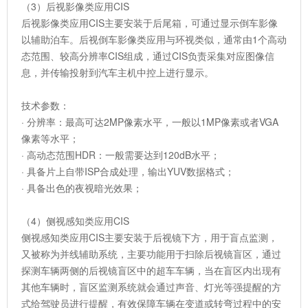
（3）后视影像类应用CIS
后视影像类应用CIS主要安装于后尾箱，可通过显示倒车影像
以辅助泊车。后视倒车影像类应用与环视类似，通常由1个高动
态范围、较高分辨率CIS组成，通过CIS负责采集对应图像信
息，并传输投射到汽车主机中控上进行显示。
技术参数：
· 分辨率：最高可达2MP像素水平，一般以1MP像素或者VGA
像素等水平；
· 高动态范围HDR：一般需要达到120dB水平；
· 具备片上自带ISP合成处理，输出YUV数据格式；
· 具备出色的夜视暗光效果；
（4）侧视感知类应用CIS
侧视感知类应用CIS主要安装于后视镜下方，用于盲点监测，
又被称为并线辅助系统，主要功能用于扫除后视镜盲区，通过
探测车辆两侧的后视镜盲区中的超车车辆，当在盲区内出现有
其他车辆时，盲区监测系统就会通过声音、灯光等强提醒的方
式给驾驶员进行提醒，有效保障车辆在变道或转弯过程中的安