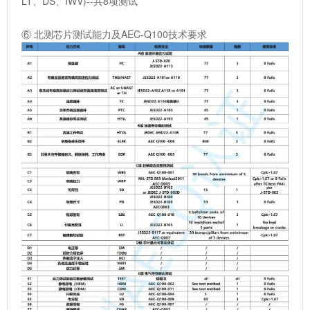
LT、DS、IWV)--共8项测试
⑥ 北测芯片测试能力及AEC-Q100技术要求