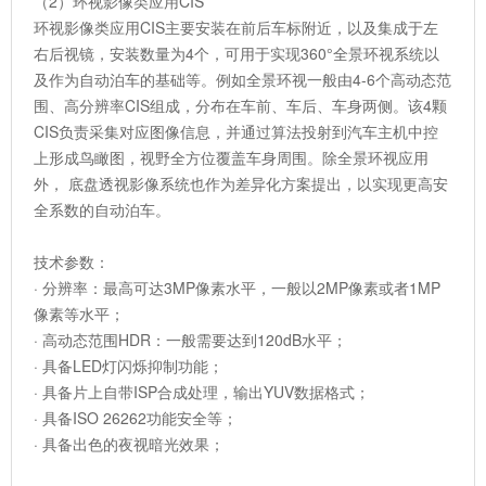
（2）环视影像类应用CIS
环视影像类应用CIS主要安装在前后车标附近，以及集成于左
右后视镜，安装数量为4个，可用于实现360°全景环视系统以
及作为自动泊车的基础等。例如全景环视一般由4-6个高动态范
围、高分辨率CIS组成，分布在车前、车后、车身两侧。该4颗
CIS负责采集对应图像信息，并通过算法投射到汽车主机中控
上形成鸟瞰图，视野全方位覆盖车身周围。除全景环视应用
外， 底盘透视影像系统也作为差异化方案提出，以实现更高安
全系数的自动泊车。
技术参数：
· 分辨率：最高可达3MP像素水平，一般以2MP像素或者1MP
像素等水平；
· 高动态范围HDR：一般需要达到120dB水平；
· 具备LED灯闪烁抑制功能；
· 具备片上自带ISP合成处理，输出YUV数据格式；
· 具备ISO 26262功能安全等；
· 具备出色的夜视暗光效果；