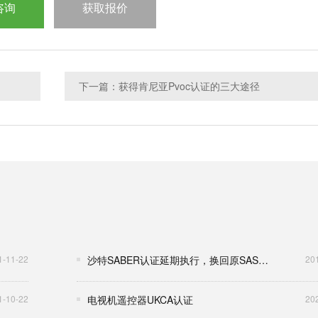
咨询
获取报价
下一篇：获得肯尼亚Pvoc认证的三大途径
1-11-22
沙特SABER认证延期执行，换回原SASO认证模式
20
1-10-22
电视机遥控器UKCA认证
20