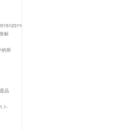
20151231%20Final.xlsx
色坐标
2中的所
。
须是品
.1-