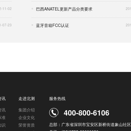
2-11-02
巴西ANATEL更新产品分类要求
20
1-07-23
蓝牙音箱FCC认证
20
资讯
走进北测
服务热线
资讯
集团介绍
400-800-6106
标准
企业文化
总部：广东省深圳市宝安区新桥街道象山社区
知识
荣誉资质