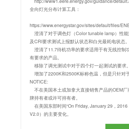
http://www1.eere.energy.gov/guidance/default
全向灯光分布计算工具：
https://www.energystar.gov/sites/default/fi
澄清了对于调色灯（Color tunable la
及CRI要求测试上报默认状态和白光最耗电状态
澄清了11.7待机功率的要求适用于有无线控制功能但是又不
有要求的产品。
移除了调光测试中对于四个灯一起测试的要求
增加了2200K和2500K标称色温，但是只针
NOTICE:
不在美国本土或加拿大直接销售产品的OEM厂商将
牌持有者或许可持有者。
在美国东部时间“On Friday, January 29，20
V2.0）的主要变化。