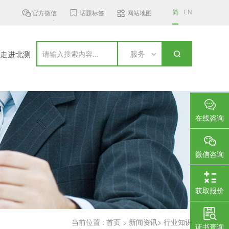
简
EN
官方微信
话题标签
网站地图
南MST发布6 GHz频段无线接入设...
加拿大更新无线通信设备标准，新..
服务
走进北测
在线咨询
微信咨询
获取报价
当前位置 :
首页
>
新闻资讯
>
行业知识
证书查询