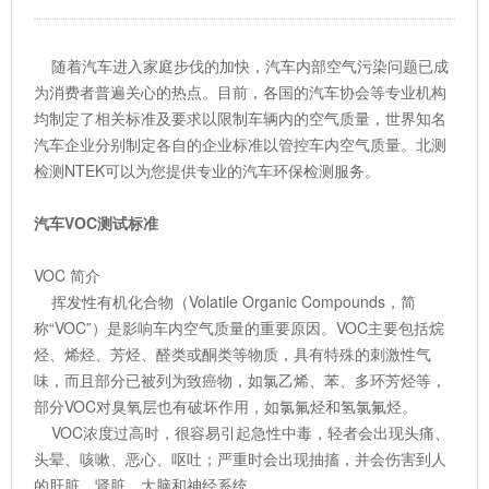
随着汽车进入家庭步伐的加快，汽车内部空气污染问题已成
为消费者普遍关心的热点。目前，各国的汽车协会等专业机构
均制定了相关标准及要求以限制车辆内的空气质量，世界知名
汽车企业分别制定各自的企业标准以管控车内空气质量。北测
检测NTEK可以为您提供专业的汽车环保检测服务。
汽车VOC测试标准
VOC 简介
挥发性有机化合物（Volatile Organic Compounds，简
称“VOC”）是影响车内空气质量的重要原因。VOC主要包括烷
烃、烯烃、芳烃、醛类或酮类等物质，具有特殊的刺激性气
味，而且部分已被列为致癌物，如氯乙烯、苯、多环芳烃等，
部分VOC对臭氧层也有破坏作用，如氯氟烃和氢氯氟烃。
VOC浓度过高时，很容易引起急性中毒，轻者会出现头痛、
头晕、咳嗽、恶心、呕吐；严重时会出现抽搐，并会伤害到人
的肝脏、肾脏、大脑和神经系统。