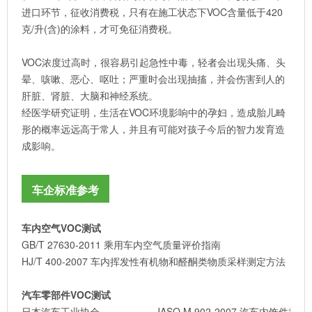
进口环节，征收消费税，只有在施工状态下VOC含量低于420
克/升(含)的涂料，才可免征消费税。
VOC浓度过高时，很容易引起急性中毒，轻者会出现头痛、头
晕、咳嗽、恶心、呕吐；严重时会出现抽搐，并会伤害到人的
肝脏、肾脏、大脑和神经系统。
经医学研究证明，生活在VOC环境影响中的孕妇，造成胎儿畸
形的概率远远高于常人，并且有可能对孩子今后的智力发育造
成影响。
车企标准参考
车内空气VOC测试
GB/T 27630-2011 乘用车内空气质量评价指南
HJ/T 400-2007 车内挥发性有机物和醛酮类物质采样测定方法
汽车零部件VOC测试
日本汽车工业协会
JASO M 902-2007 汽车内饰