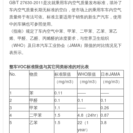
GB/T 27630-2011是次就乘用车内空气质量发布标准，填补了
车内空气质量长期无标准的空白，使市场上的乘用车车内空气
质量终于有法可依。标准主要适用于销售的新生产汽车，使用
中的车辆也可参照使用。
《指南》规定了车内空气中苯、甲苯、二甲苯、乙苯、苯乙
烯、甲醛、乙醛、丙烯醛的浓度要求，与世界卫生组织
（WHO）及日本汽车工业协会（JAMA）限值的对比情况见下
表所示。
整车VOC标准限值与其它同类标准的对比表
No.
物质
标准限值
WHO限值
日本JAMA
（mg/m3）
（mg/m3）
（mg/m3）
1
苯
0.11
——
——
2
甲醛
0.1
0.1
0.1
3
甲苯
1.1
——
0.26
4
二甲苯
1.5
4.8（24hr）
0.87
5
乙苯
1.5
22（1
3.8
year）