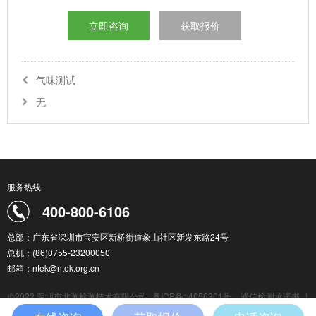
立即咨询
获取报价
气味测试
无
服务热线
400-800-6106
总部：广东省深圳市宝安区新桥街道象山社区新发东路24号
总机：(86)0755-23200050
邮箱：ntek@ntek.org.cn
©2022 深圳市北测检测技术有限公司
粤ICP备14056301号
诚信检测承诺书
|
检测服务通用条款
|