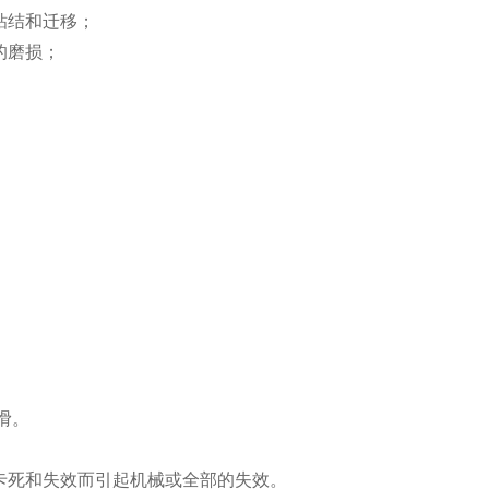
粘结和迁移；
的磨损；
；
滑。
卡死和失效而引起机械或全部的失效。