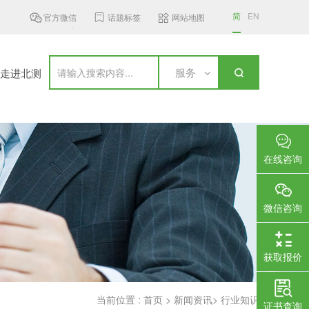
简
EN
官方微信
话题标签
网站地图
 GHz频段无线接入设...
加拿大更新无线通信设备标准，新...
国家认
服务
走进北测
在线咨询
微信咨询
获取报价
当前位置 :
首页
>
新闻资讯
>
行业知识
证书查询