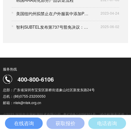
韩国RRA简化部分产品认证流程
美国纽约州拟禁止在户外服装中添加PFAS物质
2023-04-24
智利SUBTEL发布第737号豁免决议：短程设备(SRD)认证体系全面升级
2025-06-02
服务热线
400-800-6106
总部：广东省深圳市宝安区新桥街道象山社区新发东路24号
总机：(86)0755-23200050
邮箱：ntek@ntek.org.cn
©2022 深圳市北测检测技术有限公司
粤ICP备14056301号
诚信检测承诺书
|
检测服务通用条款
|
在线咨询
获取报价
电话咨询