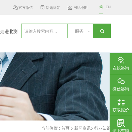
简
EN
官方微信
话题标签
网站地图
GHz频段无线接入设...
加拿大更新无线通信设备标准，新...
国家认监
服务
走进北测
在线咨询
微信咨询
获取报价
当前位置 :
首页
>
新闻资讯
>
行业知识
证书查询