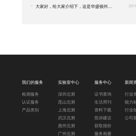
大家好，给大家介绍下，这是华盛顿州CHCC清单新增物质
201
我们的服务
实验室中心
服务中心
新闻
检测服务
深圳北测
证书查询
行业
认证服务
昆山北测
生活周刊
能力
产品类别
上海北测
资料下载
行业
武汉北测
投诉建议
公司
惠州北测
获取报价
广州北测
服务画册