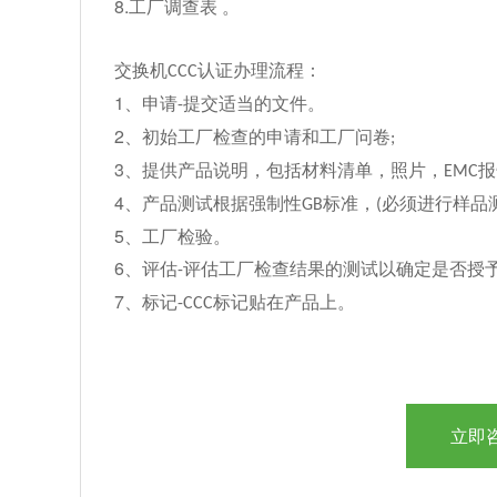
8.
工厂调查表 。
认证办理流程：
交换机
CCC
1
、申请
提交适当的文件。
-
2
、初始工厂检查的申请和工厂问卷
;
3
、提供产品说明，包括材料清单，照片，
报
EMC
4
、产品测试根据强制性
标准，
必须进行样品
GB
(
5
、工厂检验。
6
、评估
评估工厂检查结果的测试以确定是否授
-
7
、标记
标记贴在产品上。
-CCC
立即