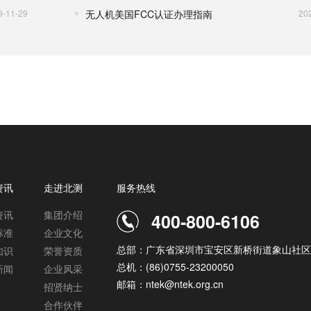
9-11-29
无人机美国FCC认证办理指南
20
资讯
走进北测
服务热线
资讯
集团介绍
400-800-6106
标准
企业文化
总部：广东省深圳市宝安区新桥街道象山社区
知识
荣誉资质
总机：(86)0755-23200050
新闻
企业风采
邮箱：ntek@ntek.org.cn
招贤纳士
合作伙伴