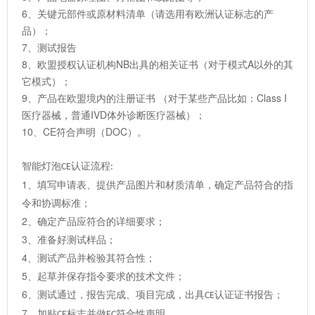
6、关键元部件或原材料清单（请选用有欧洲认证标志的产
品）；
7、测试报告
8、欧盟授权认证机构NB出具的相关证书（对于模式A以外的其
它模式）；
9、产品在欧盟境内的注册证书 （对于某些产品比如：Class I
医疗器械，普通IVD体外诊断医疗器械）；
10、CE符合声明（DOC）。
智能灯泡
认证流程
CE
:
1
、填写申请表、提供产品图片和材质清单，确定产品符合的指
令和协调标准；
2
、确定产品应符合的详细要求；
3
、准备好测试样品；
4
、测试产品并检验其符合性；
5
、起草并保存指令要求的技术文件；
6
、测试通过，报告完成、项目完成，出具
认证证书报告；
CE
7
、加贴
标志并做
符合性声明。
CE
EC