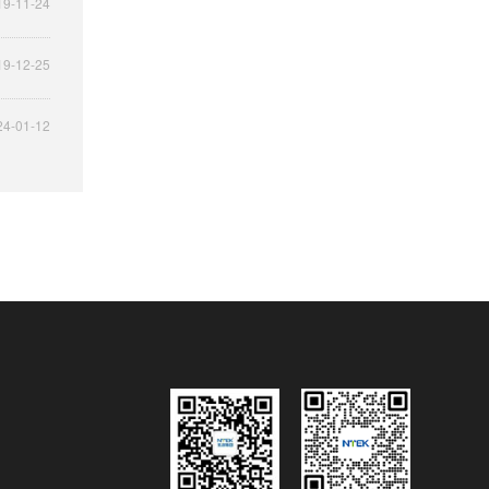
19-11-24
19-12-25
24-01-12