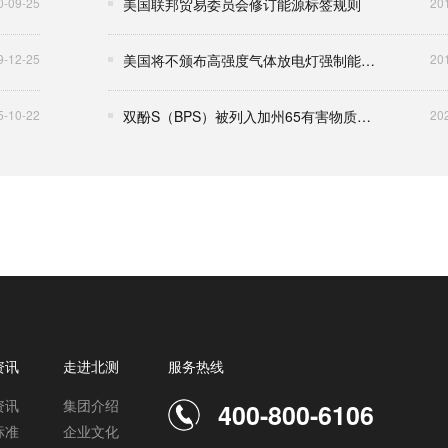
0-09-25
美国联邦贸易委员会修订能源标签规则
20
9-12-25
美国将不颁布高强度气体放电灯强制能效标准
20
5-10-22
双酚S（BPS）被列入加州65有害物质清单
20
资讯
走进北测
服务热线
资讯
集团介绍
400-800-6106
标准
企业文化