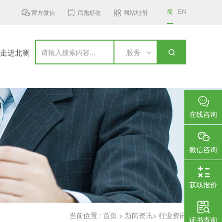
简
EN
官方微信
话题标签
网站地图
南MST发布6 GHz频段无线接入设...
加拿大更新无线通信设备标准，新..
服务
走进北测
在线咨询
微信咨询
获取报价
当前位置 :
首页
>
新闻资讯
>
行业资讯
证书查询