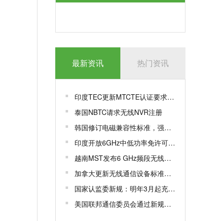
最新资讯
热门资讯
印度TEC更新MTCTE认证要求，豁免特定LAN交换机测试参数
泰国NBTC请求无线NVR注册
韩国修订电磁兼容性标准，强化关键设施抗干扰能力
印度开放6GHz中低功率免许可频段，加速无线网络创新与应用
越南MST发布6 GHz频段无线接入设备
加拿大更新无线通信设备标准，新增重要频谱资源
国家认监委新规：明年3月起充电宝等产品须加施CCC追溯二维码
美国联邦通信委员会通过新规，要求许可证持有者申报外国对手控制情况