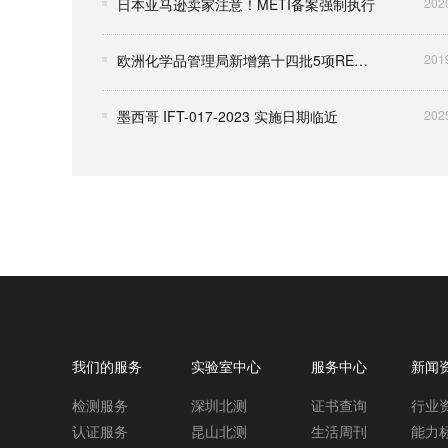
日本亚马逊卖家注意！METI备案强制执行
202
欧洲化学品管理局新增第十四批5项REACH高关注度物质（SVHC）至168项
201
墨西哥 IFT-017-2023 实施日期临近
202
我们的服务
实验室中心
服务中心
新闻
检测服务
深圳北测
证书查询
行业
认证服务
昆山北测
生活周刊
能力