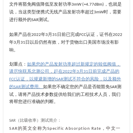
文件将豁免阀值降低至发射功率
，也就是
3mW (=4.77dBm)
说，当这类型便携式无线产品发射功率超过
时，需要
3mW
进行额外的
测试。
SAR
如果产品在
年
月
日前已完成
认证，证书在
2022
3
31
FCC
2022
年
月
日以后仍然有效，对于货物出口美国市场没有影
3
31
响。
划重点：
如果您的产品发射功率超过新规定的较低阀值，
请尽快联系北测公司，赶在
年
月
日前完成产品的
2022
3
31
认证，以规避新增的
测试不符合的风险，以及额外
FCC
SAR
的
测试费用。
如果您不确定您的产品是否能豁免
测
SAR
SAR
试，请将产品技术参数提供给我们的工程技术人员，我们
将帮您进行准确的判断。
（比吸收率）测试简介：
SAR
的英文全称为
，中文一
SAR
Specific Absorption Rate