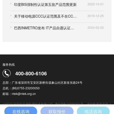
印度BIS强制性认证第五批产品范围更新
2020-10-01
关于移动电源CCC认证范围及不在CCC认证范围的安全认证标准解读
2019-12-25
巴西INMETRO发布 IT产品自愿认证统一要求
2024-02-02
服务热线
400-800-6106
总部：广东省深圳市宝安区新桥街道象山社区新发东路24号
总机：(86)0755-23200050
邮箱：ntek@ntek.org.cn
©2022 深圳市北测检测技术有限公司
粤ICP备14056301号
诚信检测承诺书
|
检测服务通用条款
|
在线咨询
获取报价
电话咨询