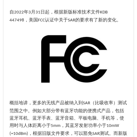
自
年
月
日起，根据新版标准技术文件
2022
3
31
KDB
，
美国
认证中关于
的要求有了新的变化。
447498
FCC
SAR
概括地讲，更多的无线产品被纳入到
（比吸收率）测试
SAR
范围之中。例如大部分带有蓝牙功能的便携式产品，包括
蓝牙耳机、蓝牙手表、蓝牙音箱、平板电脑、手机等，使
用时与人体距离小于
，其蓝牙发射功率小于
5mm
10mW
，根据旧版文件要求，可以豁免
测试。而新版
(=10dBm)
SAR