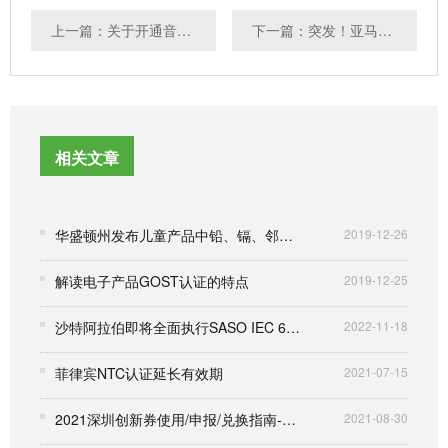
上一篇：关于开通音视频、信息技术和通信技术设备的声学能量源的安全防护认证（001115类别）的通知
下一篇：突发！亚马逊全面下架这类商品？或10万+卖家受影响
相关文章
华盛顿州发布儿童产品中铅、镉、邻苯二甲酸酯的执法指南
2019-12-26
解读电子产品GOST认证的特点
2019-12-25
沙特阿拉伯即将全面执行SASO IEC 62368-1:2020标准
2022-11-18
菲律宾NTC认证延长有效期
2021-07-15
2021深圳创新券使用/申报/兑换指南-深圳科创委指定刷券机构
2021-08-30