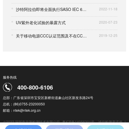
沙特阿拉伯即将全面执行SASO IEC 62368-1:2020标准
2022-11-18
UV紫外老化试验的暴露方式
2020-07-23
关于移动电源CCC认证范围及不在CCC认证范围的安全认证标准解读
2019-12-25
服务热线
400-800-6106
总部：广东省深圳市宝安区新桥街道象山社区新发东路24号
总机：(86)0755-23200050
邮箱：ntek@ntek.org.cn
©2022 深圳市北测检测技术有限公司
粤ICP备14056301号
诚信检测承诺书
|
检测服务通用条款
|