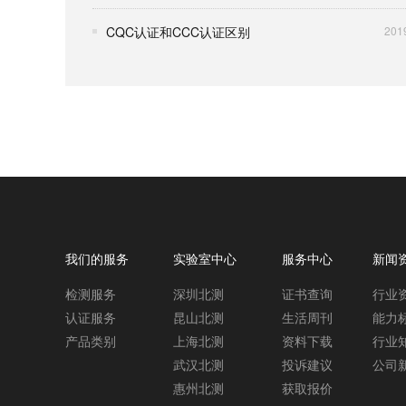
CQC认证和CCC认证区别
201
我们的服务
实验室中心
服务中心
新闻
检测服务
深圳北测
证书查询
行业
认证服务
昆山北测
生活周刊
能力
产品类别
上海北测
资料下载
行业
武汉北测
投诉建议
公司
惠州北测
获取报价