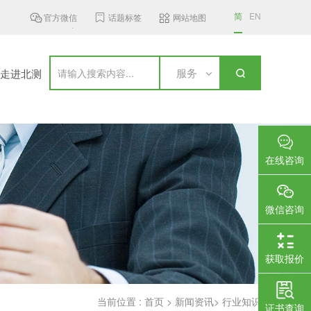
简
EN
官方微信
话题标签
网站地图
频段无线接入设...
加拿大更新无线通信设备标准，新...
国家认监委新规
服务
走进北测
在线咨询
微信咨询
获取报价
当前位置 :
首页
>
新闻资讯
>
行业知识
证书查询