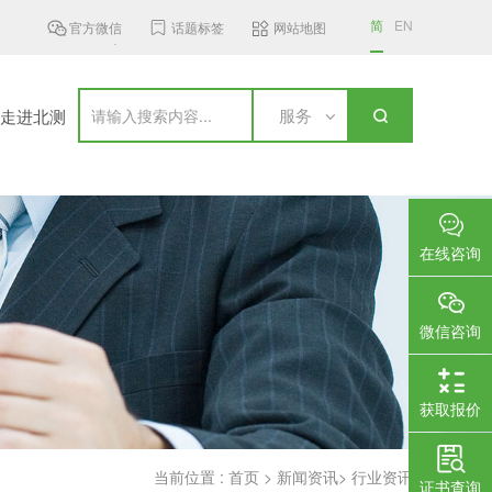
简
EN
官方微信
话题标签
网站地图
南MST发布6 GHz频段无线接入设...
加拿大更新无线通信设备标准，新..
服务
走进北测
在线咨询
微信咨询
获取报价
当前位置 :
首页
>
新闻资讯
>
行业资讯
证书查询