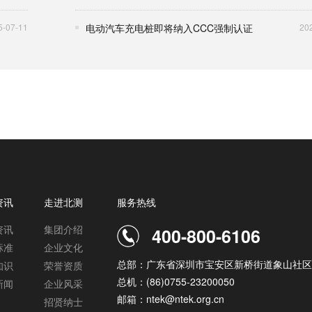
5-07-11
电动汽车充电桩即将纳入CCC强制认证
20
资讯
走进北测
服务热线
资讯
集团介绍
400-800-6106
标准
企业文化
总部：广东省深圳市宝安区新桥街道象山社区
知识
荣誉资质
总机：(86)0755-23200050
新闻
企业风采
邮箱：ntek@ntek.org.cn
招贤纳士