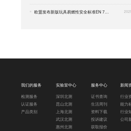
欧盟发布新版玩具易燃性安全标准EN 71-2:2020+A1:2025
202
我们的服务
实验室中心
服务中心
新闻
检测服务
深圳北测
证书查询
行业
认证服务
昆山北测
生活周刊
能力
产品类别
上海北测
资料下载
行业
武汉北测
投诉建议
公司
惠州北测
获取报价