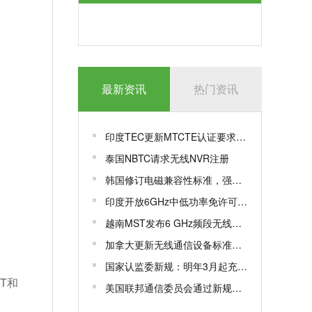
最新资讯
热门资讯
印度TEC更新MTCTE认证要求，豁免特定LAN交换机测试参数
泰国NBTC请求无线NVR注册
韩国修订电磁兼容性标准，强化关键设施抗干扰能力
印度开放6GHz中低功率免许可频段，加速无线网络创新与应用
越南MST发布6 GHz频段无线接入设备
加拿大更新无线通信设备标准，新增重要频谱资源
国家认监委新规：明年3月起充电宝等产品须加施CCC追溯二维码
TT和
美国联邦通信委员会通过新规，要求许可证持有者申报外国对手控制情况