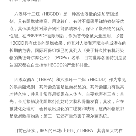
六溴环十二烷（HBCDD）是一种高含溴量的添加型阻燃
剂。具有阻燃效率高、用途较广、有时不需采用锑协效剂等优
点，其低填充性对聚合物性能影响极小，保证了聚合物的优良
性能。在PBB/PBDE被限制后，作为替代物被大量应用。尽管
HBCDD具有优良的阻燃效果，但其对人类和环境会构成潜在的
长期的危害。国际环保组织已将其列入《关于持久性有机污染
物的斯德哥尔摩公约》（POPs）名单；目前世界各国特别是发
达国家都在自觉控制HBCDD的产量和排量。
四溴双酚A（TBBPA）和六溴环十二烷（HBCDD）作为常见
的溴类阻燃剂，其污染危害是显而易见的。其污染能力有很高
才持久性，并且非常容易积累在人体内。主要危害有三点：首
先，长期接触溴化阻燃剂会妨碍大脑和骨骼发育；其次，它在
被焚化处理时，会释放出溴化的二噁英和呋喃，这两种物质都
是极易致癌物质；第三，它还严重危害了荷尔蒙系统。
目前已证实，96%的PC板上用到了TBBPA，其含量大约在