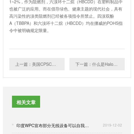
1~2%，作为阻燃剂，六溴环十二烷（HBCDD）在塑料制品中
也被广泛的应用。而在倡导绿色、健康主题的现代社会，具有
高污染性的溴类阻燃剂已经被各项指令所禁止。四溴双酚
A（TBBPA）和六溴环十二烷（HBCDD）均在挪威的POHS指
令中被明确规定限量。
上一篇：美国CPSC禁用邻苯二甲酸酯的背景
下一篇：什么是Halogen卤素？卤素测试项目介绍
相关文章
印度WPC宣布部分无线设备可以自我声明获得豁免ETA要求
2019-12-02