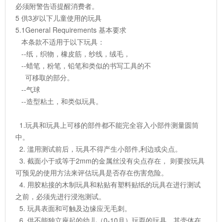
必须附警告语提醒消费者。
5 供3岁以下儿童使用的玩具
5.1General Requirements 基本要求
本条款不适用于以下玩具：
--纸，织物，橡皮筋，纱线，绒毛，
--蜡笔，粉笔，铅笔和类似的书写工具的不
可移取的部分。
--气球
--造型粘土，和类似玩具。
1.玩具和玩具上可移的部件都不能完全容入小部件测量圆筒
中。
2. 滥用测试前后，玩具不得产生小部件,利边或尖点。
3. 截面小于或等于2mm的金属丝没有尖点存在， 则要按玩具
可预见的使用方法来评估玩具是否存在伤害危险。
4. 用胶粘接的木制玩具和粘贴有塑料贴纸的玩具在进行测试
之前，必须先进行浸泡测试。
5. 玩具表面和可触及边缘应无毛刺。
6. 供不能独立座起的幼儿（0-10月）玩耍的玩具，其壳体在