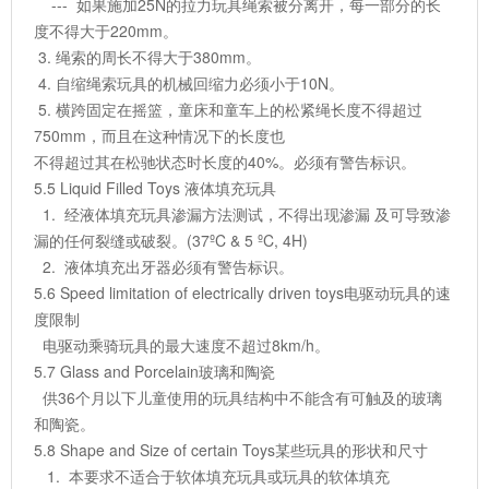
--- 如果施加25N的拉力玩具绳索被分离开，每一部分的长
度不得大于220mm。
3. 绳索的周长不得大于380mm。
4. 自缩绳索玩具的机械回缩力必须小于10N。
5. 横跨固定在摇篮，童床和童车上的松紧绳长度不得超过
750mm，而且在这种情况下的长度也
不得超过其在松驰状态时长度的40%。必须有警告标识。
5.5 Liquid Filled Toys 液体填充玩具
1. 经液体填充玩具渗漏方法测试，不得出现渗漏 及可导致渗
漏的任何裂缝或破裂。(37ºC & 5 ºC, 4H)
2. 液体填充出牙器必须有警告标识。
5.6 Speed limitation of electrically driven toys电驱动玩具的速
度限制
电驱动乘骑玩具的最大速度不超过8km/h。
5.7 Glass and Porcelain玻璃和陶瓷
供36个月以下儿童使用的玩具结构中不能含有可触及的玻璃
和陶瓷。
5.8 Shape and Size of certain Toys某些玩具的形状和尺寸
1. 本要求不适合于软体填充玩具或玩具的软体填充