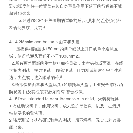
到60弧度的任一位置盖在其自身重量作用下落下的行程都不能
超过12毫米.
b.经过7000个开关周期的试验前后, 玩具柜的盖必须仍然
符合此要求。见前图
4.14.2Masks and helmets 面罩和头盔
1.应提供相距至少150mm的两个或以上开口或单个通风区
域，使得总通风面积不小于1300mm2。
2.所有覆盖面部的刚性材料如护目镜，太空头盔或面罩，在经
过扭力测试，拉力测试 ，跌落测试，压力测试前后不得产生利
边，尖点或可进入眼睛的碎片。
3.模拟保护面罩和头盔玩具 (如摩托车头盔，工业安全 帽和消
防员盔甲)及其包装都必须附有 警告标识。
4.15Toys intended to bear themass of a child。乘骑类玩具
1.有组装说明书，使用说明，成人监护等信息，以及一些玩具
特别要求的警告语。
2.强度测试（动态测试和静态测试）后不坍塌，无尖点利边暴
露出来。