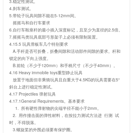
3.稳定性测试。
4.刹车测试。
5.带轮子玩具间隙不能在5-12mm间。
摇摇马和自行车要求
6.自行车鞍座杆的最小插入深度标记，且至少为直径的2.5倍。
7.摇摇马类玩具底部弓形架子上必须有限制装置。
4.15.5 玩具滑板车几个特别要求
A.手杆是否可折叠，折叠间隙和活动部件间隙的要求。杆和
锁定的向下向上强度。
B.前轮（不少于120mm）和手柄尺寸（不少于40mm）。
4.16 Heavy immobile toys重型静止玩具
放置于地面但非乘骑玩具且自重大于4.5KG的玩具需要在5°
斜台上进行稳定性测试。
4.17 Projectiles 弹射玩具
4.17.1General Requirements。基本要求
1. 所有硬性弹射物的尖端半径不能小于2mm。
2. 用作撞击面的弹性材料，在按拉力测试方法进 行测 试
时，不得脱落。
3.螺旋桨的外围必须要有保护圈。