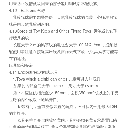
用来防止吹箭被吸回来的塞子滥用测试后不能脱落。
4.12 Balloons 气球
乳胶气球需要加警告语，天然乳胶气球的包装上必须注明气
球是用天然乳胶制造的。
4.13Cords of Toy Kites and Other Flying Toys 风筝或其它飞
行玩具的线
长度大于２ｍ的风筝线的电阻要大于100 MΩ /cm ，必须提
醒使用者注意在接近高压线及雷雨天气下放 飞玩具风筝可能存
在的危险。
玩具箱和头盔
4.14 Enclosures封闭式玩具
1.Toys which a child can enter 儿童可进入的玩具
如果其内部空间大于0.03m3， 尺寸大于150mm，
则：a.应提供相距至少150mm，面积650mm2或以上的不受
阻碍的两个或以上通风开口。
b.带有门，盖或类似装置的玩具，应可从内部用最大50N
的力打开。
c.具有垂直开启的铰链盖的玩具柜必须有盖支承装置以防
止盖的突然倒塌或落下. 盖支承装置要求从弧行程序的50毫米