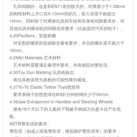
孔和间隙的，这是和EN71差别较大的，对厚度小于1.58mm
的刚性材料上开口在5-13mm间的孔，探入深度不能超过
10mm。同时除了对乘骑玩具的车轮和车身有间隙要求外，对
其他玩具的驱动轮的间隙也有要求（比如遥控汽车的轮子）。
4.20Pacifiers。安慰奶嘴
对安慰奶嘴里的亚硝胺含量有要求，并且奶嘴长度不能大于
16mm。
4.29Art Materials 艺术材料
艺术材料需要满足毒理学要求，并有相应的警告语。
4.30Toy Gun Marking 玩具枪标志
将玩具枪误用为真枪的可能性降到最低。
4.37Yo-Yo Elastic Tether Toys悠悠球
要求系绳子的悠悠球在80转/分钟的绳长少于50mm。
4.39Jaw Entrapment in Handles and Steering Wheels
避免18个月以下的儿童的下颚被手柄或方向盘卡住产生危
险。
ASTM警告语的要求。
警告语（如成人组装警告语，模拟保护警告语等）的要求：