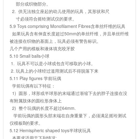
部分或织物部分。
2. 供无法独立座起的幼儿使用的玩具，其形状和尺
寸必须符合摇铃测试仪的要求。
5.9 Toys comprising Monofilament Fibres含单丝纤维的玩具
如果玩具含有伸直长度超过50mm的单丝纤维，并且单丝纤维
被连接在织物的基面上，玩具必须有警告标识。
几个产用的模板和液体填充咬牙胶
5.10 Small balls小球
1. 玩具不可以是小球或包含可移取的小球。
2. 玩具上的小球经过滥用测试后不得脱落下来
5.11 Play figures 学前玩偶
学前玩偶有以下特征：
1) 圆形，球形或半球形的末端通过渐缩下去的脖子连接在没
有附属肢体的圆柱形身体上
2) 整个玩偶的长度不超过64mm.
学前玩偶的圆形头部末端在自身重量下，必须满足摇玲测试
仪模板B的要求。
5.12 Hemispheric shaped toys半球状玩具
本要求适用于下列情况: