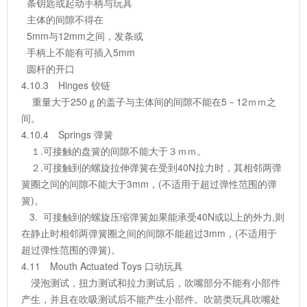
条钥匙或起动手柄与玩具
主体的间隙不得在
5mm与12mm之间，发条或
手柄上不能有可插入5mm
圆杆的开口
4.10.3 Hinges 铰链
重量大于250ｇ的盖子与主体间的间隙不能在5－12ｍｍ之
间。
4.10.4 Springs 弹簧
１.可接触的盘簧的间隙不能大于３ｍｍ。
２.可接触到的螺旋拉伸弹簧在受到40N拉力时，其相邻两弹
簧圈之间的间隙不能大于3mm，(不适用于超过弹性范围的弹
簧)。
3. 可接触到的螺旋压缩弹簧如果能承受40N或以上的外力,则
在静止时相邻两弹簧圈之间的间隙不能超过3mm，(不适用于
超过弹性范围的弹簧)。
4.11 Mouth Actuated Toys 口动玩具
浸泡测试，扭力测试和拉力测试后，吹嘴部分不能有小部件
产生，并且在吹吸测试后不能产生小部件。吹箭类玩具吹嘴处