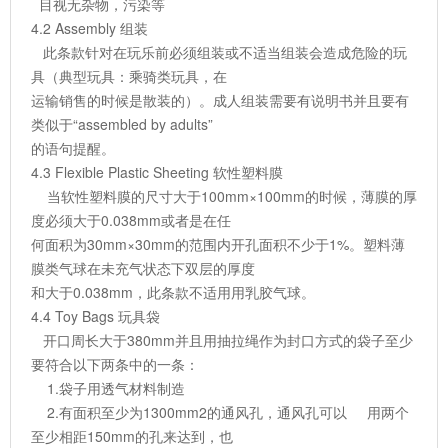
目视无杂物，污染等
4.2 Assembly 组装
此条款针对在玩乐前必须组装或不适当组装会造成危险的玩
具（典型玩具：乘骑类玩具，在
运输销售的时候是散装的）。成人组装需要有说明书并且要有
类似于“assembled by adults”
的语句提醒。
4.3 Flexible Plastic Sheeting 软性塑料膜
当软性塑料膜的尺寸大于100mm×100mm的时候，薄膜的厚
度必须大于0.038mm或者是在任
何面积为30mm×30mm的范围内开孔面积不少于1%。塑料薄
膜类气球在未充气状态下双层的厚度
和大于0.038mm，此条款不适用用乳胶气球。
4.4 Toy Bags 玩具袋
开口周长大于380mm并且用抽拉绳作为封口方式的袋子至少
要符合以下两条中的一条：
1.袋子用透气材料制造
2.有面积至少为1300mm2的通风孔，通风孔可以 用两个
至少相距150mm的孔来达到，也