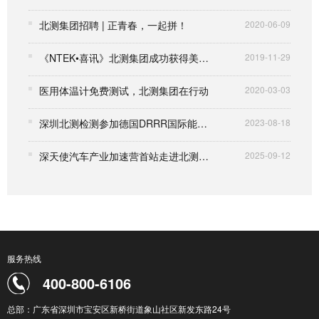
北测集团招聘 | 正青春，一起拼！
2020-06-09
《NTEK•喜讯》北测集团成功获得美国A2LA认可
2019-11-29
医用体温计免费测试，北测集团在行动
2020-03-03
深圳北测检测参加德国DRRR国际能力验证取得满意结果
2023-08-18
深天使汽车产业加速营首站走进北测集团，共探汽车产业新机遇
2025-09-12
服务热线
400-800-6106
总部：广东省深圳市宝安区新桥街道象山社区新发东路24号