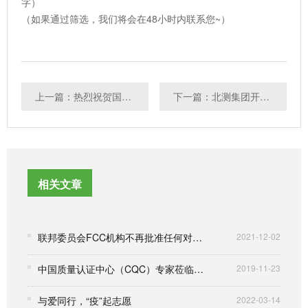
字）
（如果通过筛选，我们将会在48小时内联系您~）
上一篇：热烈祝贺国际防疫物资认证研讨会成功举办！
下一篇：北测集团开启口罩质量预测试，为口罩质量保驾护航！
相关文章
联邦委员会FCC机构不再批准任何对国家安全构成不可接受的风险的设备授权申请
2021-12-02
中国质量认证中心（CQC）专家莅临我司考察调研
2019-11-23
与爱同行，“疫”起志愿
2022-03-14