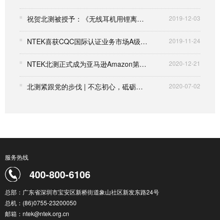
祝贺北测被授予：《无线耳机用锂离子电池通用技术要求》团体标准起草单位
2019-12-03
NTEK喜获CQC国际认证业务市场A级代理授权
2019-11-24
NTEK北测正式成为亚马逊Amazon第三方卖家服务商
2020-12-21
北测紧跟党的步伐 | 不忘初心，砥砺前行！
2020-07-02
服务热线
400-800-6106
总部：广东省深圳市宝安区新桥街道象山社区新发东路24号
总机：(86)0755-23200050
邮箱：ntek@ntek.org.cn