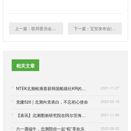
上一篇：联邦委员会FCC机构不再批准任何对国家安全构成不可接受的风险的设备授权申请
下一篇：宝安发布会|北测助力‘宝安智造’
相关文章
NTEK北测检测喜获韩国船级社KR的战略合作协议
2021-11-27
党建520 | 北测向党表白，不忘初心使命
2023-05-19
【喜讯】北测图南研究院在阿尔茨海默症诊治领域取得新的进展
2021-11-08
六一遇端午，北测陪你一起“粽”享欢乐
2022-06-02