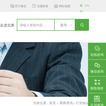
简
EN
官方微信
话题标签
网站地图
越南MST发布6 GHz频段无线接入设...
加拿大更新无线通信设备标准，新
服务
走进北测
在线咨询
微信咨询
获取报价
当前位置 :
首页
>
新闻资讯
>
行业知识
证书查询