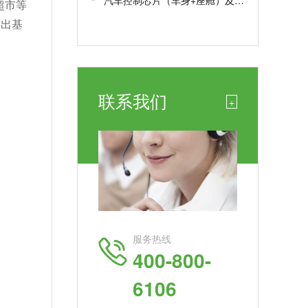
汽车控制芯片（车身+座舱）及车规芯片AEC-Q100测试认证
超市等
作出基
联系我们
+
。
服务热线
400-800-
6106