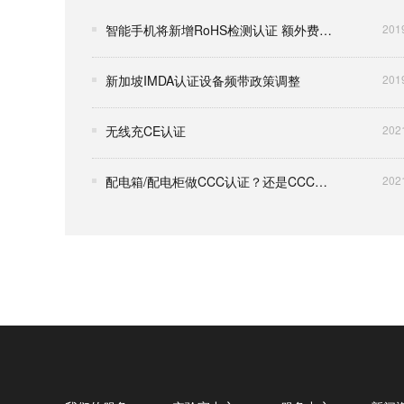
智能手机将新增RoHS检测认证 额外费用谁来承担？
201
新加坡IMDA认证设备频带政策调整
201
无线充CE认证
202
配电箱/配电柜做CCC认证？还是CCC自我声明？
202