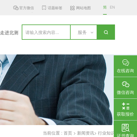
简
EN
官方微信
话题标签
网站地图
ST发布6 GHz频段无线接入设...
加拿大更新无线通信设备标准，新...
服务
走进北测
在线咨询
微信咨询
获取报价
当前位置 :
首页
>
新闻资讯
>
行业知识
证书查询