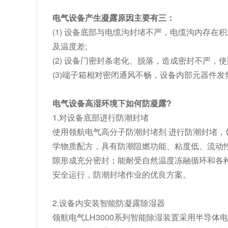
电气设备产生凝露原因主要有三：
(1) 设备底部与电缆
沟封堵不严，电缆沟内存在积
及温度差
;
(2) 设备门密封条老化、脱落
，造成密封不严，使
(3)
端子箱相对密闭通风不畅，设备内部元器件发
电气设备高湿环境下如何防凝露
?
1.
对设备底部进行防潮封堵
使用领航电气高分子防潮封堵剂
进行防潮封堵，
学物质配方，具有防潮阻燃功能、粘度低、流动
隙形成充分密封；能耐受自然温度冻融循环和各
安全运行，防潮封堵作业的优良方案。
2.
设备内安装智能防凝露除湿器
领航电气
LH3000
系列智能除湿装置采用半导体电