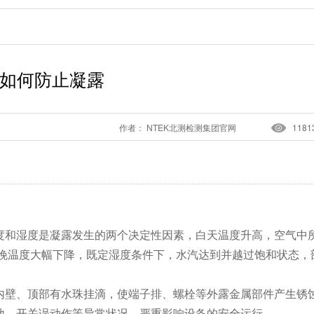
如何防止凝露
作者： NTEK北测检测集团官网
1181
度和湿度是凝露发生的两个决定性因素，白天温度升高，空气中
晚温度大幅下降，既定湿度条件下，水汽达到并越过饱和状态，
内壁、顶部有水珠挂滴，使端子排、螺栓等外露金属部件产生锈
地、开关误动作等异常状况，严重影响设备的安全运行。