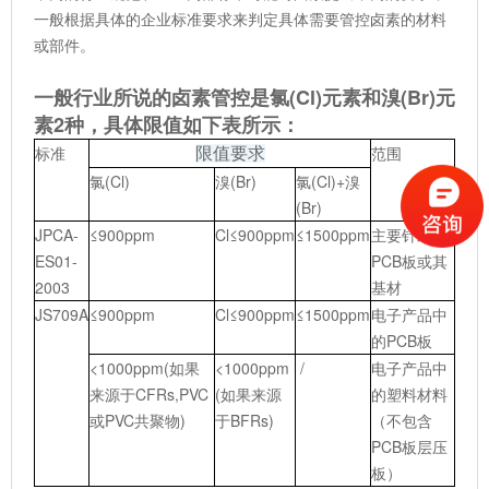
一般根据具体的企业标准要求来判定具体需要管控卤素的材料
或部件。
一般行业所说的卤素管控是氯(Cl)元素和溴(Br)元
素2种，具体限值如下表所示：
标准
范围
限值要求
氯(Cl)
溴(Br)
氯(Cl)+溴
(Br)
JPCA-
≤900ppm
Cl≤900ppm
≤1500ppm
主要针对
ES01-
PCB板或其
2003
基材
JS709A
≤900ppm
Cl≤900ppm
≤1500ppm
电子产品中
的PCB板
<1000ppm(如果
<1000ppm
/
电子产品中
来源于CFRs,PVC
(如果来源
的塑料材料
或PVC共聚物)
于BFRs)
（不包含
PCB板层压
板）