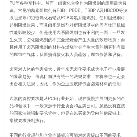
PU等各种塑料中。然而，卤素化合物作为阻燃剂的应用最为普
遍。常见的卤素阻燃剂有PBB、PBDE、TBBP-A及HBCDD等溴
系阻燃剂和短链氯化石蜡及PCB等氯系阻燃剂。使用阻燃剂可
起到阻燃效果，而且卤系阻燃剂对所阻燃基材的固有物理机械
性能影响较少。但是使用卤系阻燃剂也有不利的一面：一旦发
生火灾，卤化阻燃剂的不完全燃烧会产生大量的致癌物质；而
且使用了卤系阻燃剂的材料在燃烧时会产生大量的烟雾和有毒
的腐蚀性气体，从而妨碍救火和人员疏散，腐蚀仪器和设备。
卤素对人体的危害极大，近年来无卤化要求成为电子行业发展
的显著趋势，虽说目前没有统一的法规要求，在将来也一定会
出台相关法规，因此，作为企业应该降低含卤素材料的使用。
卤素的管控要求是从PCB行业开始，现在慢慢扩展到更多的产
品和领域中，一般来源于行业协会和品牌公司。虽然没有直接
的国家法律强制要求管控，但是在以买家为导向的供应链上，
常被要求强制执行。
不同的行业规范和企业内部标准可能对卤素提出不同的要求，