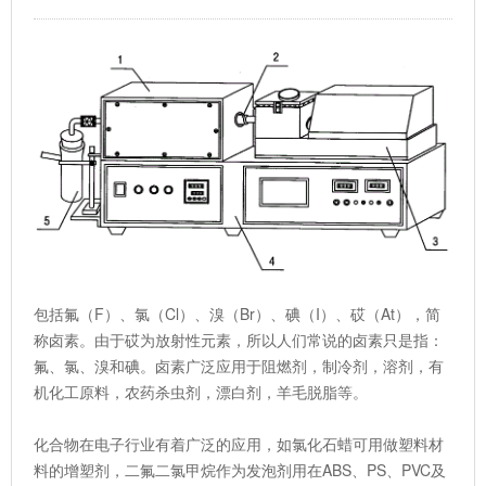
包括氟（F）、氯（Cl）、溴（Br）、碘（I）、砹（At），简
称卤素。由于砹为放射性元素，所以人们常说的卤素只是指：
氟、氯、溴和碘。卤素广泛应用于阻燃剂，制冷剂，溶剂，有
机化工原料，农药杀虫剂，漂白剂，羊毛脱脂等。
化合物在电子行业有着广泛的应用，如氯化石蜡可用做塑料材
料的增塑剂，二氟二氯甲烷作为发泡剂用在ABS、PS、PVC及