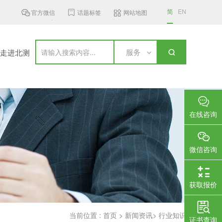
简
EN
官方微信
话题标签
网站地图
Hz频段无线接入设...
加拿大更新无线通信设备标准，新...
国家认监委
服务
走进北测
在线咨询
微信咨询
获取报价
当前位置 :
首页
>
新闻资讯
>
行业知识
证书查询