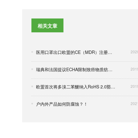
相关文章
医用口罩出口欧盟的CE（MDR）注册流程
202
瑞典和法国提议ECHA限制致癌物质纺织品和皮革在欧销售
201
欧盟首次将多溴二苯醚纳入RoHS 2.0豁免列表
201
户内外产品如何防腐蚀？！
202