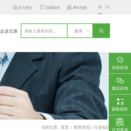
简
EN
官方微信
话题标签
网站地图
MST发布6 GHz频段无线接入设...
加拿大更新无线通信设备标准，新..
服务
走进北测
在线咨询
微信咨询
获取报价
当前位置 :
首页
>
新闻资讯
>
行业知识
证书查询