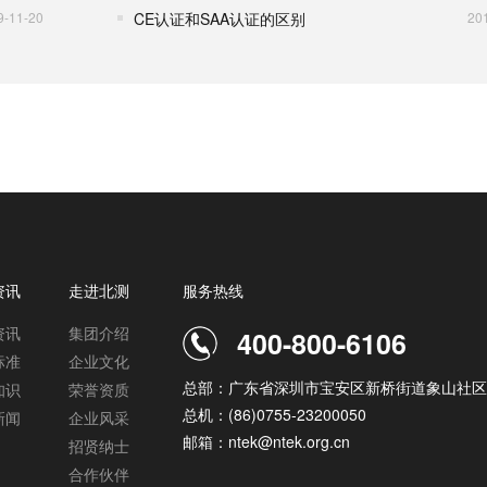
9-11-20
CE认证和SAA认证的区别
20
资讯
走进北测
服务热线
资讯
集团介绍
400-800-6106
标准
企业文化
总部：广东省深圳市宝安区新桥街道象山社区
知识
荣誉资质
总机：(86)0755-23200050
新闻
企业风采
邮箱：ntek@ntek.org.cn
招贤纳士
合作伙伴