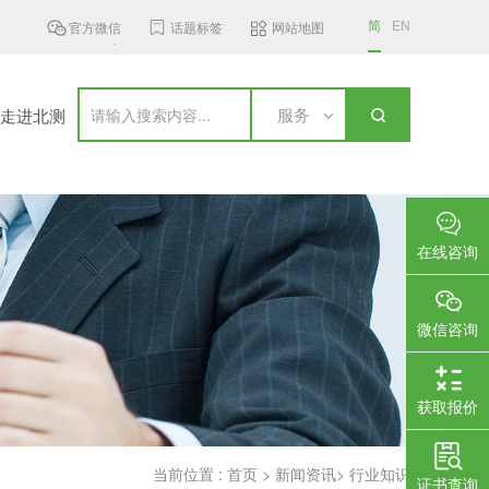
简
EN
官方微信
话题标签
网站地图
 GHz频段无线接入设...
加拿大更新无线通信设备标准，新...
国家认
服务
走进北测
在线咨询
微信咨询
获取报价
当前位置 :
首页
>
新闻资讯
>
行业知识
证书查询