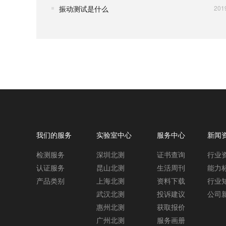
振动测试是什么
201
我们的服务
实验室中心
服务中心
新闻
检测服务
深圳北测
证书查询
行业
认证服务
昆山北测
生活周刊
能力
产品类别
上海北测
资料下载
行业
武汉北测
投诉建议
公司
惠州北测
获取报价
广州北测
服务画册