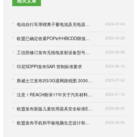
相关文章
电动自行车用锂离子蓄电池及充电器被纳入3C认证管理
2024-07-04
欧盟已确定收紧POPs中HBCDD限值至75ppm
2024-03-29
工信部修订发布无线电发射设备型号核准证书样式和代码编码规则
2023-09-08
印尼SDPPI发布SAR 管制标准要求
2024-06-13
斯威士兰发布2G/3G退网路线图 2030年前全面关停传统网络
2025-07-24
注意！REACH附录17中关于汽车材料的邻苯限制已正式生效
2024-01-12
欧盟发布新版儿童饮用器具安全标准EN 14350:2020
2020-08-05
欧盟发布手机和平板电脑生态设计和能源标签法规
2023-04-04