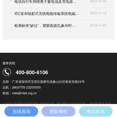
电动自行车用锂离子蓄电池及充电器被纳入3C认证管理
2024-07-04
IEC发布辐射式无线电能传输系统电磁场的人体暴露评估程序标准
2022-11-12
检测标准“缺位”，塑胶跑道乱象何时制止
2019-11-24
服务热线
400-800-6106
总部：广东省深圳市宝安区新桥街道象山社区新发东路24号
总机：(86)0755-23200050
邮箱：ntek@ntek.org.cn
©2022 深圳市北测检测技术有限公司
粤ICP备14056301号
诚信检测承诺书
|
检测服务通用条款
|
在线咨询
获取报价
电话咨询