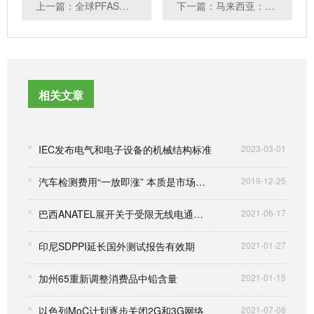
上一篇：全球PFAS管控持续升级：欧盟、英国、美国加州及加拿大最新动态一览
下一篇：马来西亚：MTSFB就三项技术规范展开公众咨询
相关文章
IEC发布电气和电子设备的机械结构标准
2023-03-01
汽车检测费用“一放即涨” 本质是市场供应畸形
2019-12-25
巴西ANATEL展开关于受限无线电通信设备技术要求的公众咨询
2021-06-17
印尼SDPPI延长国外测试报告有效期
2021-01-27
加州65重新调整消费品中铅含量
2021-01-15
以色列MoC计划逐步关闭2G和3G网络
2021-07-08