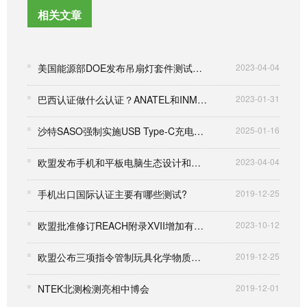
相关文章
美国能源部DOE发布吊扇灯套件测试程序
2023-04-04
巴西认证做什么认证？ANATEL和INMETRO认证的对比
2023-01-31
沙特SASO强制实施USB Type-C充电端口规定并在报告上给予过渡期
2025-01-16
欧盟发布手机和平板电脑生态设计和能源标签法规
2023-04-04
手机出口国际认证主要有哪些测试?
2019-12-25
欧盟批准修订REACH附录XVII增加有关合成聚合物微颗粒(SPM)（“微塑料”）的限用
2023-10-12
欧盟公布三项指令管制玩具化学物质含量
2019-12-25
NTEK北测检测亮相中博会
2019-12-01