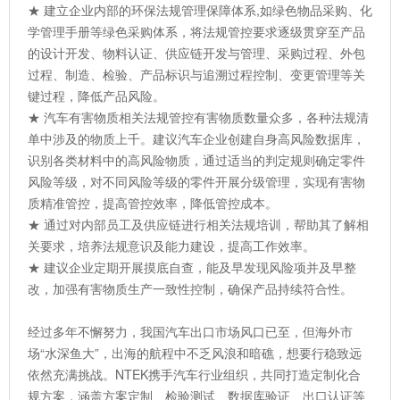
★ 建立企业内部的环保法规管理保障体系,如绿色物品采购、化
学管理手册等绿色采购体系，将法规管控要求逐级贯穿至产品
的设计开发、物料认证、供应链开发与管理、采购过程、外包
过程、制造、检验、产品标识与追溯过程控制、变更管理等关
键过程，降低产品风险。
★ 汽车有害物质相关法规管控有害物质数量众多，各种法规清
单中涉及的物质上千。建议汽车企业创建自身高风险数据库，
识别各类材料中的高风险物质，通过适当的判定规则确定零件
风险等级，对不同风险等级的零件开展分级管理，实现有害物
质精准管控，提高管控效率，降低管控成本。
★ 通过对内部员工及供应链进行相关法规培训，帮助其了解相
关要求，培养法规意识及能力建设，提高工作效率。
★ 建议企业定期开展摸底自查，能及早发现风险项并及早整
改，加强有害物质生产一致性控制，确保产品持续符合性。
经过多年不懈努力，我国汽车出口市场风口已至，但海外市
场“水深鱼大”，出海的航程中不乏风浪和暗礁，想要行稳致远
依然充满挑战。NTEK携手汽车行业组织，共同打造定制化合
规方案，涵盖方案定制、检验测试、数据库验证、出口认证等