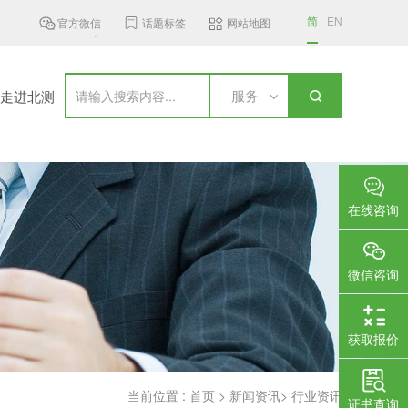
简
EN
官方微信
话题标签
网站地图
南MST发布6 GHz频段无线接入设...
加拿大更新无线通信设备标准，新.
服务
走进北测
在线咨询
微信咨询
获取报价
当前位置 :
首页
>
新闻资讯
>
行业资讯
证书查询