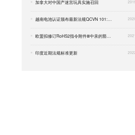
加拿大对中国产迷宫玩具实施召回
201
越南电池认证颁布最新法规QCVN 101:2020/BTTTT
202
欧盟拟修订RoHS2指令附件Ⅲ中汞的豁免条款
202
印度近期法规标准更新
202