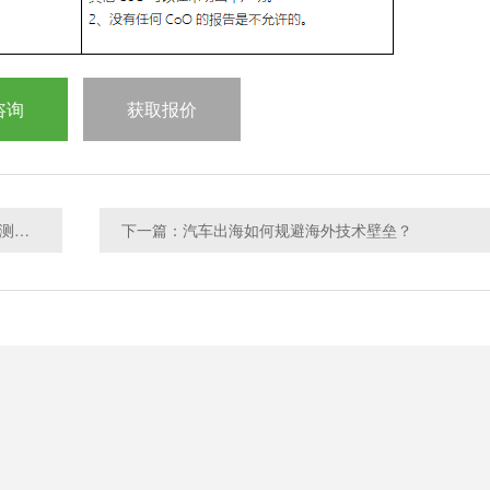
咨询
获取报价
上一篇：印度尼西亚SDPPI开始强制执行完整的EMC测试参数
下一篇：汽车出海如何规避海外技术壁垒？