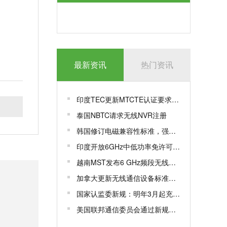
最新资讯
热门资讯
印度TEC更新MTCTE认证要求，豁免特定LAN交换机测试参数
泰国NBTC请求无线NVR注册
韩国修订电磁兼容性标准，强化关键设施抗干扰能力
印度开放6GHz中低功率免许可频段，加速无线网络创新与应用
越南MST发布6 GHz频段无线接入设备
加拿大更新无线通信设备标准，新增重要频谱资源
国家认监委新规：明年3月起充电宝等产品须加施CCC追溯二维码
美国联邦通信委员会通过新规，要求许可证持有者申报外国对手控制情况