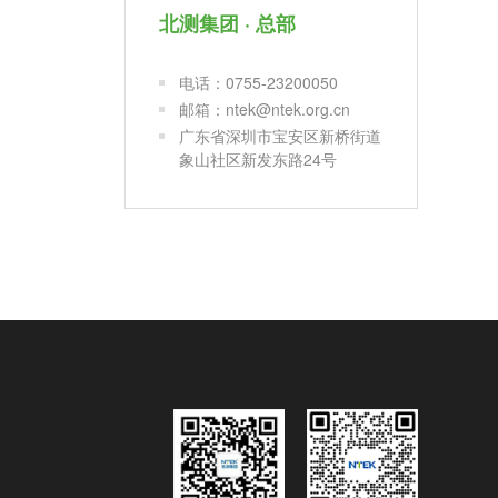
北测集团 · 总部
电话：0755-23200050
邮箱：ntek@ntek.org.cn
广东省深圳市宝安区新桥街道
象山社区新发东路24号