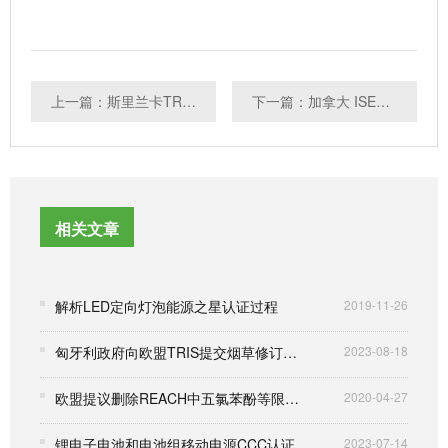
上一篇：斯里兰卡TRCSL收到疫情影响延迟发证
下一篇：加拿大 ISED 发布关于 6 GHz 频段免许可使用框架的决定
相关文章
解析LED定向灯泡能源之星认证过程
2019-11-26
匈牙利政府向欧盟TRIS提交烟草修订指令
2023-08-18
欧盟提议删除REACH中五氯苯酚等限制条款
2020-04-27
锂电子电池和电池组移动电源CCC认证
2023-07-14