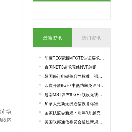
最新资讯
热门资讯
印度TEC更新MTCTE认证要求，豁免特定LAN交换机测试参数
泰国NBTC请求无线NVR注册
韩国修订电磁兼容性标准，强化关键设施抗干扰能力
印度开放6GHz中低功率免许可频段，加速无线网络创新与应用
越南MST发布6 GHz频段无线接入设备
加拿大更新无线通信设备标准，新增重要频谱资源
古市场
国家认监委新规：明年3月起充电宝等产品须加施CCC追溯二维码
频段内
美国联邦通信委员会通过新规，要求许可证持有者申报外国对手控制情况