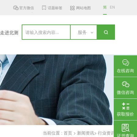
简
EN
官方微信
话题标签
网站地图
z频段无线接入设...
加拿大更新无线通信设备标准，新...
国家认监委
服务
走进北测
在线咨询
微信咨询
获取报价
当前位置 :
首页
>
新闻资讯
>
行业资讯
证书查询