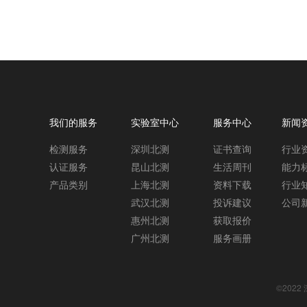
我们的服务
实验室中心
服务中心
新闻
检测服务
深圳北测
证书查询
行业
认证服务
昆山北测
生活周刊
能力
产品类别
上海北测
资料下载
行业
武汉北测
投诉建议
公司
惠州北测
获取报价
广州北测
服务画册
©202