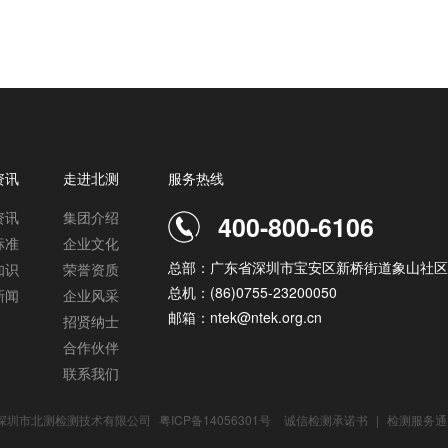
资讯
走进北测
服务热线
资讯
集团介绍
400-800-6106
标准
企业文化
总部：广东省深圳市宝安区新桥街道象山社区
知识
荣誉资质
总机：(86)0755-23200050
新闻
企业风采
邮箱：ntek@ntek.org.cn
招贤纳士
合作伙伴
联系我们
2 深圳市北测检测技术有限公司
粤ICP备14056301号
诚信检测承诺书
|
检测服务