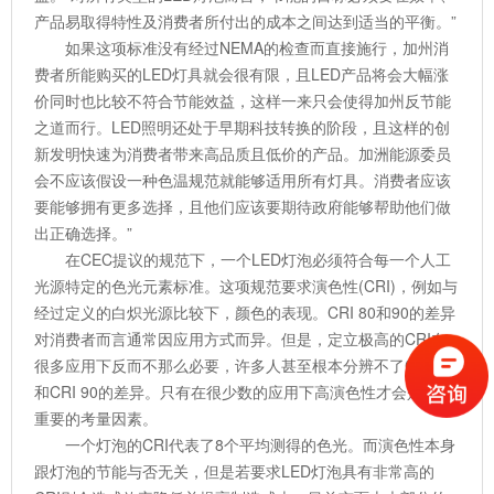
产品易取得特性及消费者所付出的成本之间达到适当的平衡。”
如果这项标准没有经过NEMA的检查而直接施行，加州消
费者所能购买的LED灯具就会很有限，且LED产品将会大幅涨
价同时也比较不符合节能效益，这样一来只会使得加州反节能
之道而行。LED照明还处于早期科技转换的阶段，且这样的创
新发明快速为消费者带来高品质且低价的产品。加洲能源委员
会不应该假设一种色温规范就能够适用所有灯具。消费者应该
要能够拥有更多选择，且他们应该要期待政府能够帮助他们做
出正确选择。”
在CEC提议的规范下，一个LED灯泡必须符合每一个人工
光源特定的色光元素标准。这项规范要求演色性(CRI)，例如与
经过定义的白炽光源比较下，颜色的表现。CRI 80和90的差异
对消费者而言通常因应用方式而异。但是，定立极高的CRI在
很多应用下反而不那么必要，许多人甚至根本分辨不了CRI 80
和CRI 90的差异。只有在很少数的应用下高演色性才会是一个
重要的考量因素。
一个灯泡的CRI代表了8个平均测得的色光。而演色性本身
跟灯泡的节能与否无关，但是若要求LED灯泡具有非常高的