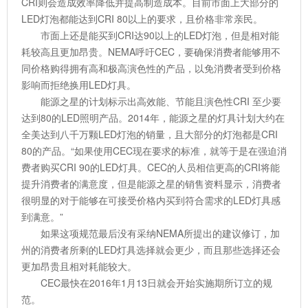
CRI则会造成效率降低并提高制造成本。目前市面上大部分的
LED灯泡都能达到CRI 80以上的要求，且价格非常亲民。
市面上还是能买到CRI达90以上的LED灯泡，但是相对能
耗较高且更加昂贵。NEMA呼吁CEC，要确保消费者能够用不
同价格购得拥有高和极高演色性的产品，以免消费者受到价格
影响而拒绝换用LED灯具。
能源之星的计划标示出高效能、节能且演色性CRI 至少要
达到80的LED照明产品。2014年，能源之星的灯具计划大约在
全美达到八千万颗LED灯泡的销量，且大部分的灯泡都是CRI
80的产品。“如果使用CEC现在要求的标准，就等于是在强迫消
费者购买CRI 90的LED灯具。CEC的人员相信更高的CRI将能
提升消费者的满意度，但是能源之星的销售资料显示，消费者
很明显的对于能够在可接受价格内买到符合需求的LED灯具感
到满意。”
如果这项规范最后没有采纳NEMA所提出的建议修订，加
州的消费者所剩的LED灯具选择就会更少，而且那些选择还会
更加昂贵且相对耗能较大。
CEC最快在2016年1月13日就会开始实施期所订立的规
范。