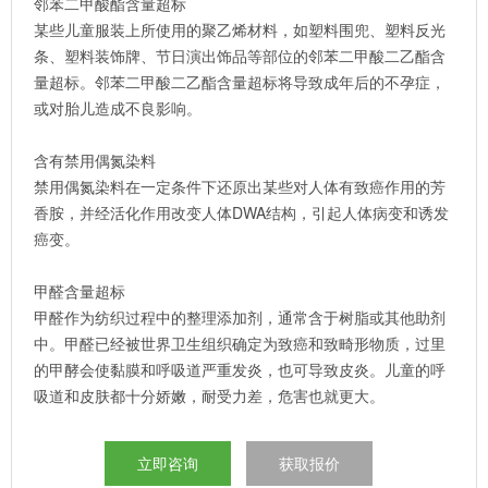
邻苯二甲酸酯含量超标
某些儿童服装上所使用的聚乙烯材料，如塑料围兜、塑料反光
条、塑料装饰牌、节日演出饰品等部位的邻苯二甲酸二乙酯含
量超标。邻苯二甲酸二乙酯含量超标将导致成年后的不孕症，
或对胎儿造成不良影响。
含有禁用偶氮染料
禁用偶氮染料在一定条件下还原出某些对人体有致癌作用的芳
香胺，并经活化作用改变人体DWA结构，引起人体病变和诱发
癌变。
甲醛含量超标
甲醛作为纺织过程中的整理添加剂，通常含于树脂或其他助剂
中。甲醛已经被世界卫生组织确定为致癌和致畸形物质，过里
的甲酵会使黏膜和呼吸道严重发炎，也可导致皮炎。儿童的呼
吸道和皮肤都十分娇嫩，耐受力差，危害也就更大。
立即咨询
获取报价