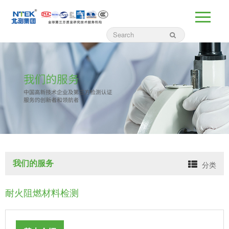
我们的服务
分类
耐火阻燃材料检测