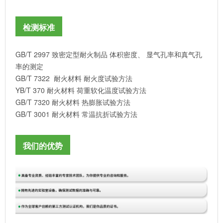
检测标准
GB/T 2997 致密定型耐火制品 体积密度、 显气孔率和真气孔
率的测定
GB/T 7322 耐火材料 耐火度试验方法
YB/T 370 耐火材料 荷重软化温度试验方法
GB/T 7320 耐火材料 热膨胀试验方法
GB/T 3001 耐火材料 常温抗折试验方法
我们的优势