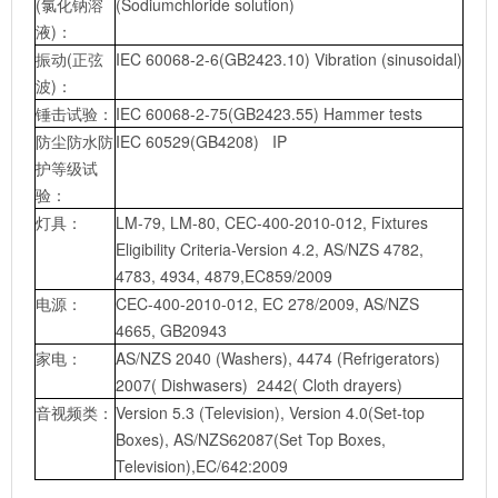
(氯化钠溶
(Sodiumchloride solution)
液)：
振动(正弦
IEC 60068-2-6(GB2423.10) Vibration (sinusoidal)
波)：
锤击试验：
IEC 60068-2-75(GB2423.55) Hammer tests
防尘防水防
IEC 60529(GB4208) IP
护等级试
验：
灯具：
LM-79, LM-80, CEC-400-2010-012, Fixtures
Eligibility Criteria-Version 4.2, AS/NZS 4782,
4783, 4934, 4879,EC859/2009
电源：
CEC-400-2010-012, EC 278/2009, AS/NZS
4665, GB20943
家电：
AS/NZS 2040 (Washers), 4474 (Refrigerators)
2007( Dishwasers) 2442( Cloth drayers)
音视频类：
Version 5.3 (Television), Version 4.0(Set-top
Boxes), AS/NZS62087(Set Top Boxes,
Television),EC/642:2009