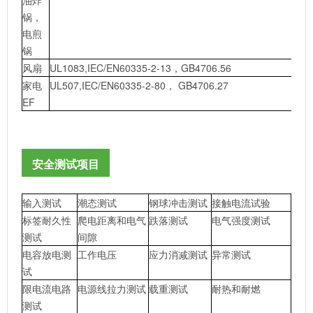
油炸
锅，
电煎
锅
风扇
UL1083,IEC/EN60335-2-13，GB4706.56
家电
UL507,IEC/EN60335-2-80， GB4706.27
EF
安全测试项目
输入测试
潮态测试
钢球冲击测试
接触电流试验
标签耐久性
爬电距离和电气
跌落测试
电气强度测试
测试
间隙
电容放电测
工作电压
应力消减测试
异常测试
试
限电流电路
电源线拉力测试
载重测试
耐热和耐燃
测试