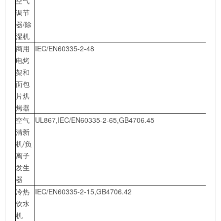
空气
调节
器/除
湿机
商用
IEC/EN60335-2-48
电烤
架和
面包
片烘
烤器
空气
UL867,IEC/EN60335-2-65,GB4706.45
清新
机/负
离子
发生
器
冷热
IEC/EN60335-2-15,GB4706.42
饮水
机