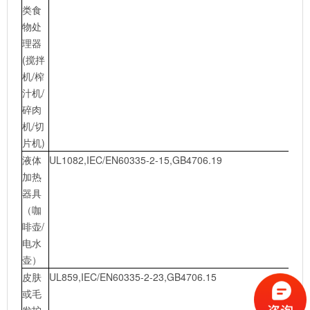
类食
物处
理器
(搅拌
机/榨
汁机/
碎肉
机/切
片机)
液体
UL1082,IEC/EN60335-2-15,GB4706.19
加热
器具
（咖
啡壶/
电水
壶）
皮肤
UL859,IEC/EN60335-2-23,GB4706.15
或毛