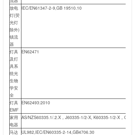
流器
放电
IEC/EN61347-2-9,GB 19510.10
灯(荧
光灯
除外)
镇流
器
灯具
EN62471
及灯
具系
统光
生物
学安
全
灯具
EN62493:2010
EMF
家用
AS/NZS60335.1/.2.X，J60335-1/2-X, K60335-1/2-X，GB47
电器
马达
UL982,IEC/EN60335-2-14,GB4706.30