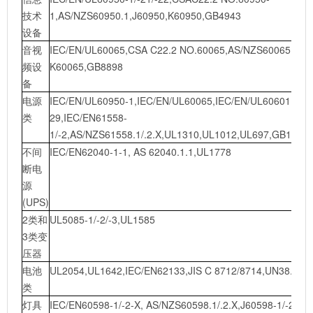
技术
1,AS/NZS60950.1,J60950,K60950,GB4943
设备
音视
IEC/EN/UL60065,CSA C22.2 NO.60065,AS/NZS60065,J60
频设
K60065,GB8898
备
电源
IEC/EN/UL60950-1,IEC/EN/UL60065,IEC/EN/UL60601,IEC
类
29,IEC/EN61558-
1/-2,AS/NZS61558.1/.2.X,UL1310,UL1012,UL697,GB1951
不间
IEC/EN62040-1-1, AS 62040.1.1,UL1778
断电
源
(UPS)
2类和
UL5085-1/-2/-3,UL1585
3类变
压器
电池
UL2054,UL1642,IEC/EN62133,JIS C 8712/8714,UN38.3
类
灯具
IEC/EN60598-1/-2-X, AS/NZS60598.1/.2.X,J60598-1/-2-X,K