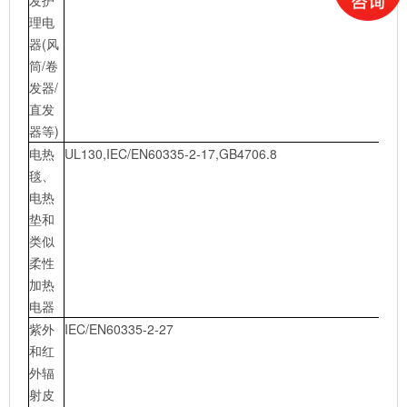
发护
理电
器(风
筒/卷
发器/
直发
器等)
电热
UL130,IEC/EN60335-2-17,GB4706.8
毯、
电热
垫和
类似
柔性
加热
电器
紫外
IEC/EN60335-2-27
和红
外辐
射皮