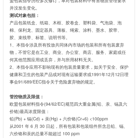
盟包装指令历经多次修订，单对包装材料中有害物质管理要求
并没发生变化。
测试对象包括：
产品包装纸盒、纸箱、木框、胶卷盒、塑料袋、气泡袋、泡
棉、保利龙、固定器具、薄板、绳索、涂料、墨水、胶带、
胶、束线带、标签、说明书等。
1、本指令涉及所有投放共同体内市场的包装和所有包装废弃
物，不管它是在工业、商业、办公室、商店、服务、家庭或任
何其他范围应用或丢弃，并与所用材料无关。
2、本指令应用不影响现有的包装质量要求，如关于安全、保护
健康和卫生的包装产品或对现有运输要求或1991年12月12日理
事会91/689/EEC指令关于危险废弃物的规定。
管控物质及限值：
欧盟包装材料指令(94/62/EC)规范四大重金属(铅、汞、镉及六
价铬)最高浓度限值：
铅(Pb) + 镉(Cd) + 汞(Hg) + 六价铬(Cr+6) <100ppm
从2001 年 6 月 30 日起，所有包装和包装组件所含总铅、镉、
六价铬和汞的总量不能超过 100 ppm