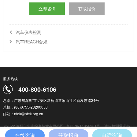
立即咨询
获取报价
汽车仪表检测
汽车REACH合规
服务热线
400-800-6106
总部：广东省深圳市宝安区新桥街道象山社区新发东路24号
总机：(86)0755-23200050
邮箱：ntek@ntek.org.cn
©2022 深圳市北测检测技术有限公司
粤ICP备14056301号
诚信检测承诺书
|
检测服务通用条款
|
在线咨询
获取报价
电话咨询